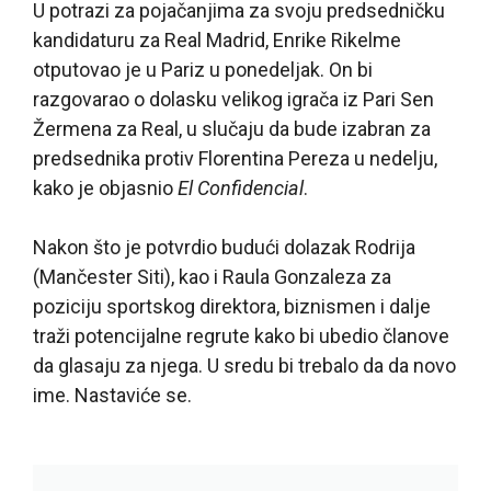
U potrazi za pojačanjima za svoju predsedničku
kandidaturu za Real Madrid, Enrike Rikelme
otputovao je u Pariz u ponedeljak. On bi
razgovarao o dolasku velikog igrača iz Pari Sen
Žermena za Real, u slučaju da bude izabran za
predsednika protiv Florentina Pereza u nedelju,
kako je objasnio
El Confidencial
.
Nakon što je potvrdio budući dolazak Rodrija
(Mančester Siti), kao i Raula Gonzaleza za
poziciju sportskog direktora, biznismen i dalje
traži potencijalne regrute kako bi ubedio članove
da glasaju za njega. U sredu bi trebalo da da novo
ime. Nastaviće se.