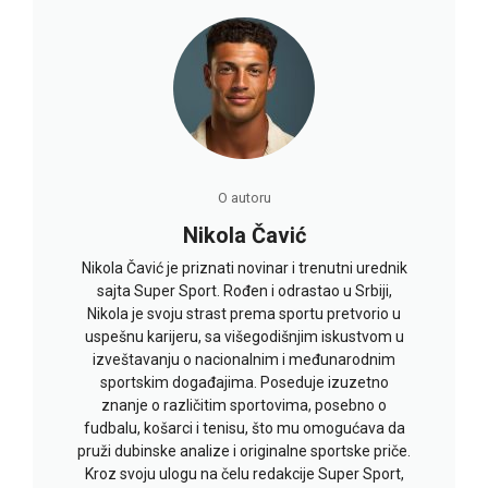
O autoru
Nikola Čavić
Nikola Čavić je priznati novinar i trenutni urednik
sajta Super Sport. Rođen i odrastao u Srbiji,
Nikola je svoju strast prema sportu pretvorio u
uspešnu karijeru, sa višegodišnjim iskustvom u
izveštavanju o nacionalnim i međunarodnim
sportskim događajima. Poseduje izuzetno
znanje o različitim sportovima, posebno o
fudbalu, košarci i tenisu, što mu omogućava da
pruži dubinske analize i originalne sportske priče.
Kroz svoju ulogu na čelu redakcije Super Sport,