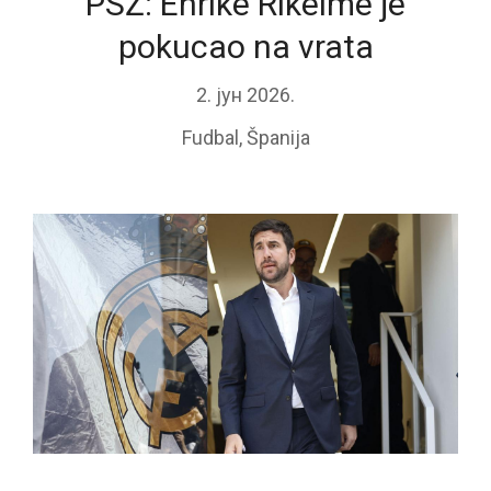
PSŽ: Enrike Rikelme je
pokucao na vrata
2. јун 2026.
Fudbal
,
Španija