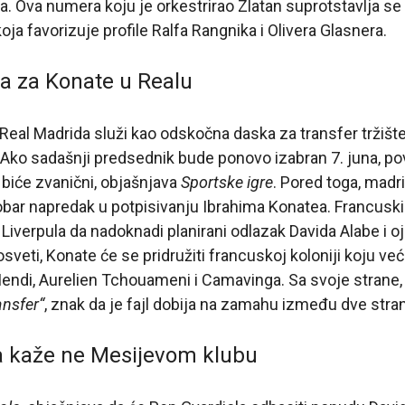
. Ova numera koju je orkestrirao Zlatan suprotstavlja se 
koja favorizuje profile Ralfa Rangnika i Olivera Glasnera.
a za Konate u Realu
eal Madrida služi kao odskočna daska za transfer tržišt
 Ako sadašnji predsednik bude ponovo izabran 7. juna, p
biće zvanični, objašnjava
Sportske igre
. Pored toga, madri
bar napredak u potpisivanju Ibrahima Konatea. Francuski
 Liverpula da nadoknadi planirani odlazak Davida Alabe i o
veti, Konate će se pridružiti francuskoj koloniji koju već 
endi, Aurelien Tchouameni i Camavinga. Sa svoje strane
ansfer“
, znak da je fajl dobija na zamahu između dve stra
a kaže ne Mesijevom klubu