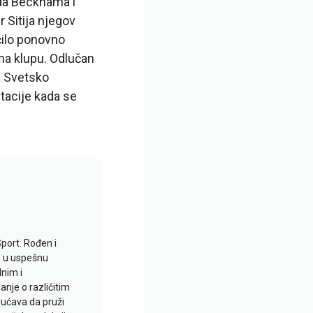
ida Beckhama i
 Sitija njegov
ćilo ponovno
 na klupu. Odlučan
a Svetsko
tacije kada se
Sport. Rođen i
io u uspešnu
lnim i
je o različitim
gućava da pruži