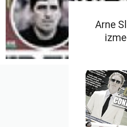
Arne Sl
izme