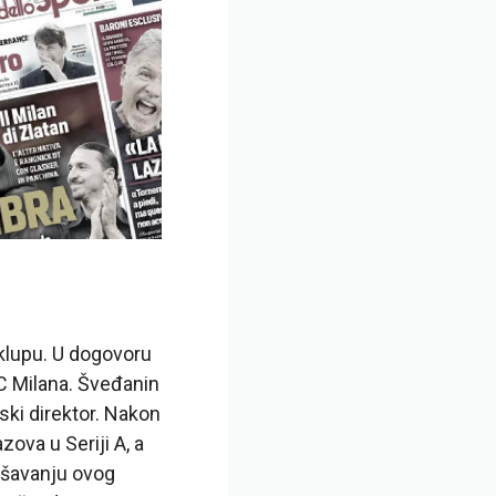
 klupu. U dogovoru
AC Milana. Šveđanin
ski direktor. Nakon
ova u Seriji A, a
akšavanju ovog