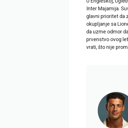
U Engleskoj,
Ogled
Inter Majamija. Su
glavni prioritet d
okupljanje sa Lion
da uzme odmor da n
prvenstvo ovog let
vrati, što nije pro