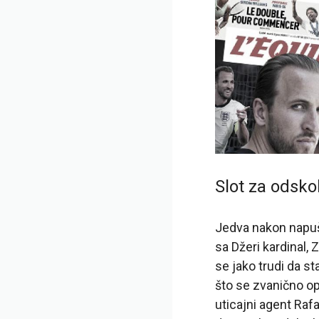
Slot za odskok 
Jedva nakon napušt
sa Džeri kardinal,
se jako trudi da s
što se zvanično op
uticajni agent Raf