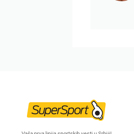
Vaša prva linija sportskih vesti u Srbiji!