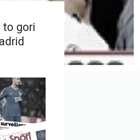
 to gori
adrid