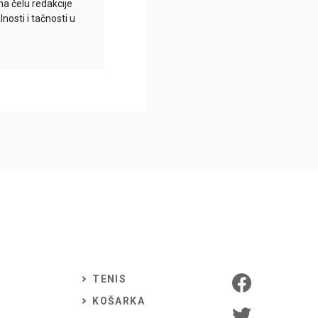
na čelu redakcije
nosti i tačnosti u
TENIS
KOŠARKA