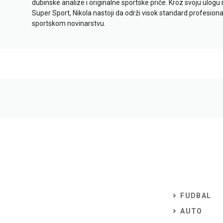
dubinske analize i originalne sportske priče. Kroz svoju ulogu 
Super Sport, Nikola nastoji da održi visok standard profesional
sportskom novinarstvu.
FUDBAL
AUTO