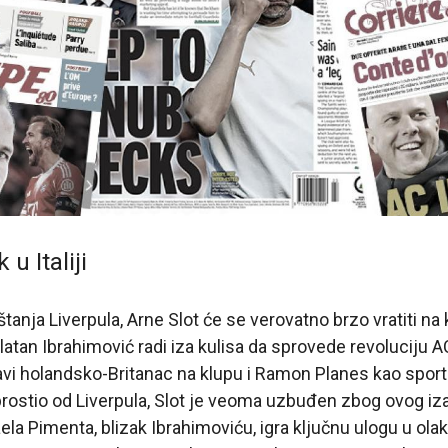
u Italiji
anja Liverpula, Arne Slot će se verovatno brzo vratiti na
 Zlatan Ibrahimović radi iza kulisa da sprovede revoluciju 
tavi holandsko-Britanac na klupu i Ramon Planes kao sport
rostio od Liverpula, Slot je veoma uzbuđen zbog ovog izaz
aela Pimenta, blizak Ibrahimoviću, igra ključnu ulogu u ol