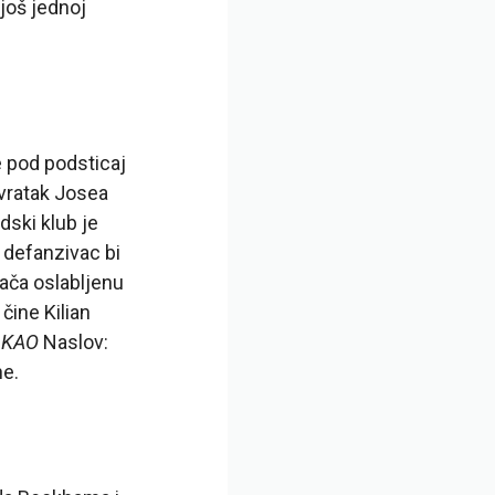
još jednoj
e pod podsticaj
ovratak Josea
dski klub je
 defanzivac bi
jača oslabljenu
čine Kilian
,
KAO
Naslov:
ne.