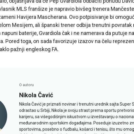
alo
, objašnjava da će Pep Gvardiola odbaciti ponudu Dav
vlasnik MLS franšize je napravio bivšeg trenera Mančester
a zameni Havijera Mascherana. Ovo potpisivanje bi omogu
elom Mesijem, ali španski trener odbija trenutni povratak
apuni baterije, Gvardiola čak i ne namerava da putuje n
a. Pored toga, on sada favorizuje izazov na čelu reprezen
maklo pažnji engleskog FA.
O autoru
Nikola Čavić
Nikola Čavić je priznati novinar i trenutni urednik sajta Super 
odrastao u Srbiji, Nikola je svoju strast prema sportu pretvor
karijeru, sa višegodišnjim iskustvom u izveštavanju o naciona
međunarodnim sportskim događajima. Poseduje izuzetno znan
sportovima, posebno o fudbalu, košarci i tenisu, što mu omo