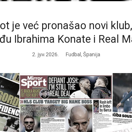
ot je već pronašao novi klub,
đu Ibrahima Konate i Real M
2. јун 2026.
Fudbal
,
Španija