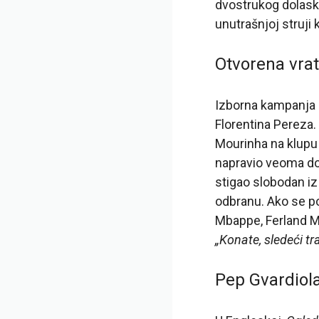
dvostrukog dolaska
unutrašnjoj struji 
Otvorena vrat
Izborna kampanja R
Florentina Pereza.
Mourinha na klupu 
napravio veoma do
stigao slobodan iz
odbranu. Ako se pos
Mbappe, Ferland M
„Konate, sledeći tr
Pep Gvardiol