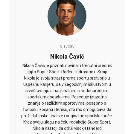
O autoru
Nikola Čavić
Nikola Čavić je priznati novinar i trenutni urednik
sajta Super Sport. Rođen i odrastao u Srbiji,
Nikola je svoju strast prema sportu pretvorio u
uspešnu karijeru, sa višegodišnjim iskustvom u
izveštavanju o nacionalnim i međunarodnim
sportskim događajima. Poseduje izuzetno
znanje o različitim sportovima, posebno o
fudbalu, košarci i tenisu, što mu omogućava da
pruži dubinske analize i originalne sportske priče.
Kroz svoju ulogu na čelu redakcije Super Sport,
Nikola nastoji da održi visok standard