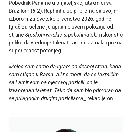
Pobednik Paname u prijateljskoj utakmici sa
Brazilom (6-2), Raphinha se priprema sa svojim
izborom za Svetsko prvenstvo 2026. godine.
Igrač Barselone je upitan o svom položaju od
strane
Srpskohrvatski / srpskohrvatski
i iskoristio
priliku da vrednuje talenat Lamine Jamala i prizna
superiornost potonjeg.
«
Želeo sam samo da igram na desnoj strani kada
sam stigao u Barsu. Ali ne mogu da se takmičim
sa Lamineom na njegovoj poziciji: on je
izvanredan talenat. Tako da sam bio primoran da
se prilagodim drugim pozicijama
„, rekao je on.