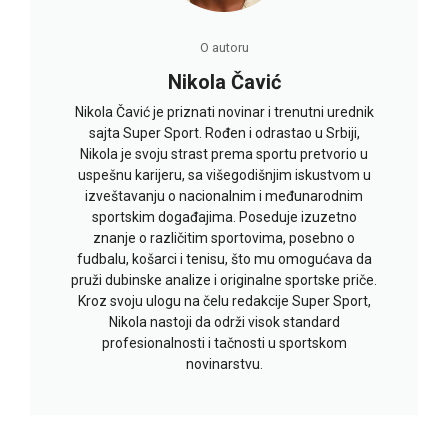
O autoru
Nikola Čavić
Nikola Čavić je priznati novinar i trenutni urednik
sajta Super Sport. Rođen i odrastao u Srbiji,
Nikola je svoju strast prema sportu pretvorio u
uspešnu karijeru, sa višegodišnjim iskustvom u
izveštavanju o nacionalnim i međunarodnim
sportskim događajima. Poseduje izuzetno
znanje o različitim sportovima, posebno o
fudbalu, košarci i tenisu, što mu omogućava da
pruži dubinske analize i originalne sportske priče.
Kroz svoju ulogu na čelu redakcije Super Sport,
Nikola nastoji da održi visok standard
profesionalnosti i tačnosti u sportskom
novinarstvu.