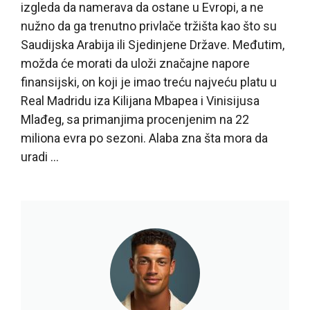
izgleda da namerava da ostane u Evropi, a ne
nužno da ga trenutno privlače tržišta kao što su
Saudijska Arabija ili Sjedinjene Države. Međutim,
možda će morati da uloži značajne napore
finansijski, on koji je imao treću najveću platu u
Real Madridu iza Kilijana Mbapea i Vinisijusa
Mlađeg, sa primanjima procenjenim na 22
miliona evra po sezoni. Alaba zna šta mora da
uradi …