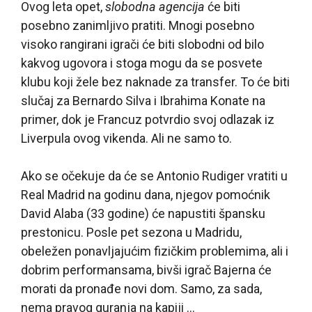
Ovog leta opet,
slobodna agencija
će biti
posebno zanimljivo pratiti. Mnogi posebno
visoko rangirani igrači će biti slobodni od bilo
kakvog ugovora i stoga mogu da se posvete
klubu koji žele bez naknade za transfer. To će biti
slučaj za Bernardo Silva i Ibrahima Konate na
primer, dok je Francuz potvrdio svoj odlazak iz
Liverpula ovog vikenda. Ali ne samo to.
Ako se očekuje da će se Antonio Rudiger vratiti u
Real Madrid na godinu dana, njegov pomoćnik
David Alaba (33 godine) će napustiti špansku
prestonicu. Posle pet sezona u Madridu,
obeležen ponavljajućim fizičkim problemima, ali i
dobrim performansama, bivši igrač Bajerna će
morati da pronađe novi dom. Samo, za sada,
nema pravog guranja na kapiji …