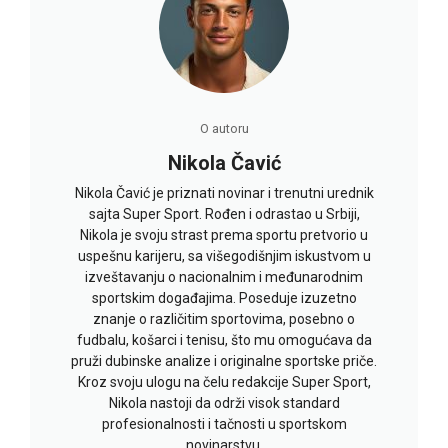
O autoru
Nikola Čavić
Nikola Čavić je priznati novinar i trenutni urednik
sajta Super Sport. Rođen i odrastao u Srbiji,
Nikola je svoju strast prema sportu pretvorio u
uspešnu karijeru, sa višegodišnjim iskustvom u
izveštavanju o nacionalnim i međunarodnim
sportskim događajima. Poseduje izuzetno
znanje o različitim sportovima, posebno o
fudbalu, košarci i tenisu, što mu omogućava da
pruži dubinske analize i originalne sportske priče.
Kroz svoju ulogu na čelu redakcije Super Sport,
Nikola nastoji da održi visok standard
profesionalnosti i tačnosti u sportskom
novinarstvu.