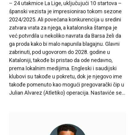
– 24 utakmice La Lige, uključujući 10 startova –
španski vezista je impresionirao tokom sezone
2024/2025. Ali povećana konkurencija u sredini
zatvara vrata za njega, a katalonska štampa je
već potvrdila u nekoliko navrata da Barsa želi da
ga proda kako bi malo napunila blagajnu. Glavni
zabrinuti, pod ugovorom do 2028. godine u
Kataloniji, takođe bi pristao da ode nedavno,
prema lokalnim medijima. Engleski i saudijski
klubovi su takođe u pokretu, dok je njegovo ime
takođe pomenuto kao mogući pregovarački čip u
Julian Alvarez (Atletiko) operacija. Nastaviće se…