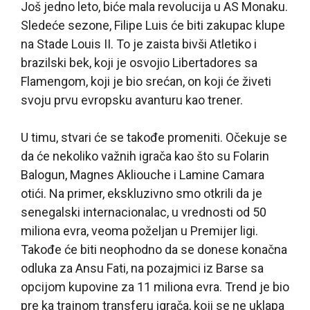
Još jedno leto, biće mala revolucija u AS Monaku.
Sledeće sezone, Filipe Luis će biti zakupac klupe
na Stade Louis II. To je zaista bivši Atletiko i
brazilski bek, koji je osvojio Libertadores sa
Flamengom, koji je bio srećan, on koji će živeti
svoju prvu evropsku avanturu kao trener.
U timu, stvari će se takođe promeniti. Očekuje se
da će nekoliko važnih igrača kao što su Folarin
Balogun, Magnes Akliouche i Lamine Camara
otići. Na primer, ekskluzivno smo otkrili da je
senegalski internacionalac, u vrednosti od 50
miliona evra, veoma poželjan u Premijer ligi.
Takođe će biti neophodno da se donese konačna
odluka za Ansu Fati, na pozajmici iz Barse sa
opcijom kupovine za 11 miliona evra. Trend je bio
pre ka trajnom transferu igrača, koji se ne uklapa