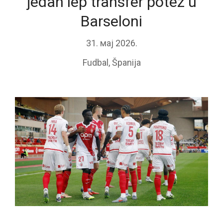
jedan lep transfer potez u
Barseloni
31. мај 2026.
Fudbal
,
Španija