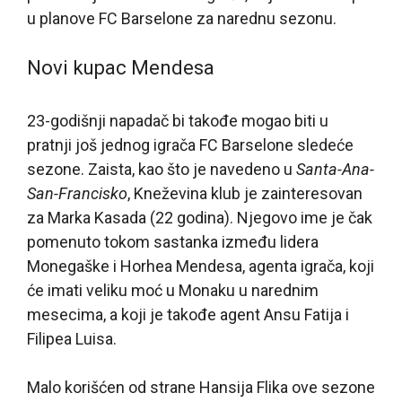
u planove FC Barselone za narednu sezonu.
Novi kupac Mendesa
23-godišnji napadač bi takođe mogao biti u
pratnji još jednog igrača FC Barselone sledeće
sezone. Zaista, kao što je navedeno u
Santa-Ana-
San-Francisko
, Kneževina klub je zainteresovan
za Marka Kasada (22 godina). Njegovo ime je čak
pomenuto tokom sastanka između lidera
Monegaške i Horhea Mendesa, agenta igrača, koji
će imati veliku moć u Monaku u narednim
mesecima, a koji je takođe agent Ansu Fatija i
Filipea Luisa.
Malo korišćen od strane Hansija Flika ove sezone