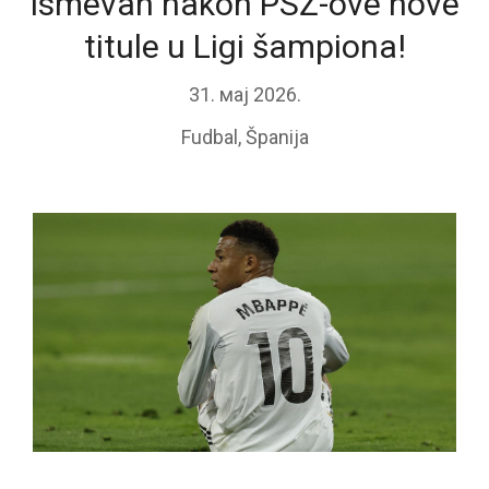
ismevan nakon PSŽ-ove nove
titule u Ligi šampiona!
31. мај 2026.
Fudbal
,
Španija