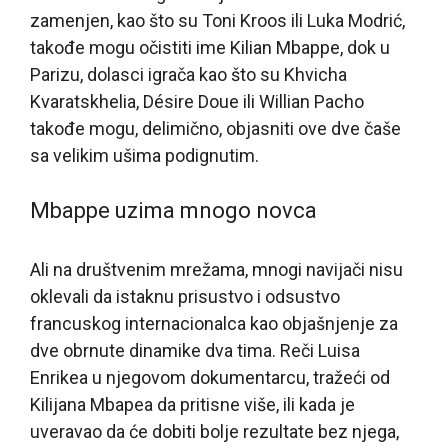
zamenjen, kao što su Toni Kroos ili Luka Modrić,
takođe mogu očistiti ime Kilian Mbappe, dok u
Parizu, dolasci igrača kao što su Khvicha
Kvaratskhelia, Désire Doue ili Willian Pacho
takođe mogu, delimično, objasniti ove dve čaše
sa velikim ušima podignutim.
Mbappe uzima mnogo novca
Ali na društvenim mrežama, mnogi navijači nisu
oklevali da istaknu prisustvo i odsustvo
francuskog internacionalca kao objašnjenje za
dve obrnute dinamike dva tima. Reči Luisa
Enrikea u njegovom dokumentarcu, tražeći od
Kilijana Mbapea da pritisne više, ili kada je
uveravao da će dobiti bolje rezultate bez njega,