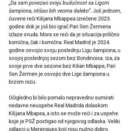
„Da sam povezao svoju budućnost sa Ligom
šampiona, otišao bih veoma daleko“
. Još jednom,
čuvene reči Kilijana Mbappea izrečene 2023.
godine dok je još bio igrač Pari Sen Žermena
izlaze svuda. Mora se reći da je situacija prilično
komična, čak i komična. Real Madrid je 2024.
godine osvojio svoju poslednju Ligu šampiona, u
svojoj poslednjoj sezoni bez Bondinoisa. Iza, za
svoje prve dve sezone bez Kilian Mbappe, Pari
Sen Žermen je osvojio dve Lige šampiona u
brzom nizu.
Očigledno bi bilo pomalo nepravedno sumirati
nedavne neuspehe Real Madrida dolaskom
Kilijana Mbapea, a isto se može reći i za uspehe
koje je PSŽ postigao od njegovog odlaska. Veliki
odlasci u Merengues koji nisu nužno dobro