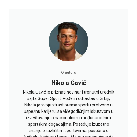
O autoru
Nikola Čavić
Nikola Čavić je priznati novinar i trenutni urednik
sajta Super Sport. Rođen i odrastao u Srbiji,
Nikola je svoju strast prema sportu pretvorio u
uspešnu karijeru, sa višegodišnjim iskustvom u
izveštavanju o nacionalnim i međunarodnim
sportskim događajima. Poseduje izuzetno
znanje o različitim sportovima, posebno o
fudbalu, košarci i tenisu, što mu omogućava da