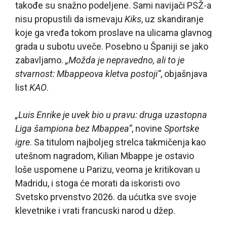
takođe su snažno podeljene. Sami navijači PSŽ-a
nisu propustili da ismevaju
Kiks
, uz skandiranje
koje ga vređa tokom proslave na ulicama glavnog
grada u subotu uveče. Posebno u Španiji se jako
zabavljamo.
„Možda je nepravedno, ali to je
stvarnost: Mbappeova kletva postoji“
, objašnjava
list
KAO
.
„Luis Enrike je uvek bio u pravu: druga uzastopna
Liga šampiona bez Mbappea“
, novine
Sportske
igre
. Sa titulom najboljeg strelca takmičenja kao
utešnom nagradom, Kilian Mbappe je ostavio
loše uspomene u Parizu, veoma je kritikovan u
Madridu, i stoga će morati da iskoristi ovo
Svetsko prvenstvo 2026. da ućutka sve svoje
klevetnike i vrati francuski narod u džep.