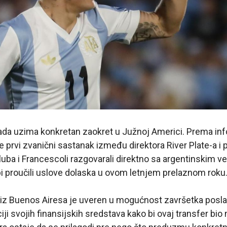
ada uzima konkretan zaokret u Južnoj Americi. Prema in
je prvi zvanični sastanak između direktora River Plate-a i p
luba i Francescoli razgovarali direktno sa argentinskim ve
i proučili uslove dolaska u ovom letnjem prelaznom roku
iz Buenos Airesa je uveren u mogućnost završetka posla. 
iji svojih finansijskih sredstava kako bi ovaj transfer bio