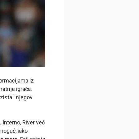
formacijama iz
ratnje igrača.
zista i njegov
.
Interno, River već
 moguć, iako