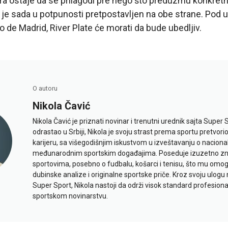
a ostaje da se prilagodi pre nego što preduzmu konkretn
es je sada u potpunosti pretpostavljen na obe strane. Pod
o de Madrid, River Plate će morati da bude ubedljiv.
O autoru
Nikola Čavić
Nikola Čavić je priznati novinar i trenutni urednik sajta Super 
odrastao u Srbiji, Nikola je svoju strast prema sportu pretvor
karijeru, sa višegodišnjim iskustvom u izveštavanju o naciona
međunarodnim sportskim događajima. Poseduje izuzetno znan
sportovima, posebno o fudbalu, košarci i tenisu, što mu omo
dubinske analize i originalne sportske priče. Kroz svoju ulogu 
Super Sport, Nikola nastoji da održi visok standard profesional
sportskom novinarstvu.