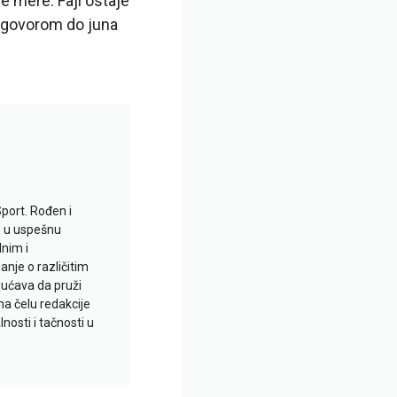
e mere. Fajl ostaje
 ugovorom do juna
Sport. Rođen i
io u uspešnu
lnim i
je o različitim
gućava da pruži
na čelu redakcije
nosti i tačnosti u