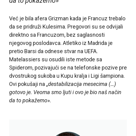
da to pokažemo
»
Već je bila afera Grizman kada je Francuz trebalo
da se pridruži Kulesima. Pregovori su se odvijali
direktno sa Francuzom, bez saglasnosti
njegovog poslodavca. Atletiko iz Madrida je
pretio Barsi da odnese stvar na UEFA.
Matelassiers su osudili iste metode sa
Spiderom, pozivajući se na telefonske pozive pre
dvostrukog sukoba u Kupu kralja i Ligi šampiona.
Ovi pokušaji na „
destabilizacija mesecima (…)
gotovo je. Veoma smo ljuti i ovo je bio naš način
da to pokažemo
».