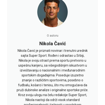
O autoru
Nikola Čavić
Nikola Čavić je priznati novinar i trenutni urednik
sajta Super Sport. Rođen i odrastao u Srbiji,
Nikola je svoju strast prema sportu pretvorio u
uspešnu karijeru, sa višegodišnjim iskustvom u
izveštavanju o nacionalnim i međunarodnim
sportskim događajima. Poseduje izuzetno
znanje o različitim sportovima, posebno o
fudbalu, košarci i tenisu, što mu omogućava da
pruži dubinske analize i originalne sportske priče.
Kroz svoju ulogu na čelu redakcije Super Sport,
Nikola nastoji da održi visok standard
profesionalnosti i tačnosti u sportskom