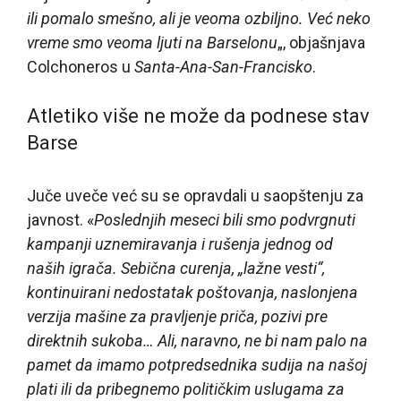
ili pomalo smešno, ali je veoma ozbiljno. Već neko
vreme smo veoma ljuti na Barselonu
„, objašnjava
Colchoneros u
Santa-Ana-San-Francisko
.
Atletiko više ne može da podnese stav
Barse
Juče uveče već su se opravdali u saopštenju za
javnost. «
Poslednjih meseci bili smo podvrgnuti
kampanji uznemiravanja i rušenja jednog od
naših igrača. Sebična curenja, „lažne vesti“,
kontinuirani nedostatak poštovanja, naslonjena
verzija mašine za pravljenje priča, pozivi pre
direktnih sukoba… Ali, naravno, ne bi nam palo na
pamet da imamo potpredsednika sudija na našoj
plati ili da pribegnemo političkim uslugama za