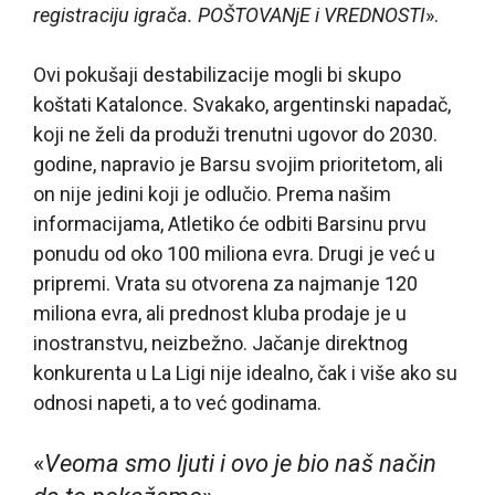
registraciju igrača. POŠTOVANjE i VREDNOSTI
».
Ovi pokušaji destabilizacije mogli bi skupo
koštati Katalonce. Svakako, argentinski napadač,
koji ne želi da produži trenutni ugovor do 2030.
godine, napravio je Barsu svojim prioritetom, ali
on nije jedini koji je odlučio. Prema našim
informacijama, Atletiko će odbiti Barsinu prvu
ponudu od oko 100 miliona evra. Drugi je već u
pripremi. Vrata su otvorena za najmanje 120
miliona evra, ali prednost kluba prodaje je u
inostranstvu, neizbežno. Jačanje direktnog
konkurenta u La Ligi nije idealno, čak i više ako su
odnosi napeti, a to već godinama.
«
Veoma smo ljuti i ovo je bio naš način