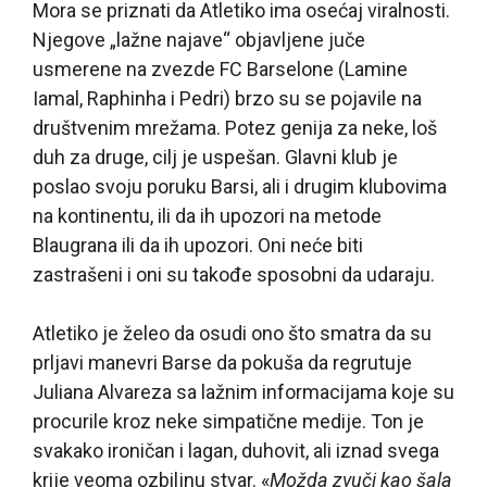
Mora se priznati da Atletiko ima osećaj viralnosti.
Njegove „lažne najave“ objavljene juče
usmerene na zvezde FC Barselone (Lamine
Iamal, Raphinha i Pedri) brzo su se pojavile na
društvenim mrežama. Potez genija za neke, loš
duh za druge, cilj je uspešan. Glavni klub je
poslao svoju poruku Barsi, ali i drugim klubovima
na kontinentu, ili da ih upozori na metode
Blaugrana ili da ih upozori. Oni neće biti
zastrašeni i oni su takođe sposobni da udaraju.
Atletiko je želeo da osudi ono što smatra da su
prljavi manevri Barse da pokuša da regrutuje
Juliana Alvareza sa lažnim informacijama koje su
procurile kroz neke simpatične medije. Ton je
svakako ironičan i lagan, duhovit, ali iznad svega
krije veoma ozbiljnu stvar. «
Možda zvuči kao šala