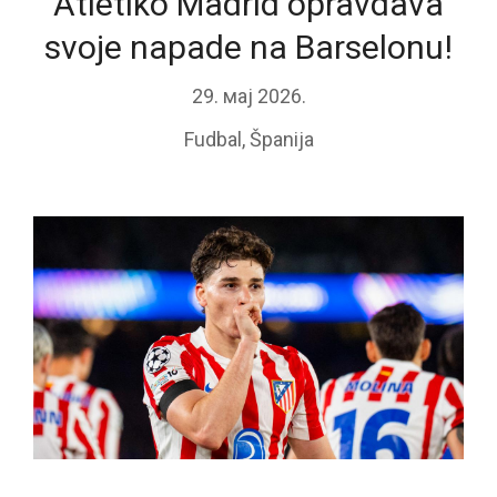
Atletiko Madrid opravdava
svoje napade na Barselonu!
29. мај 2026.
Fudbal
,
Španija