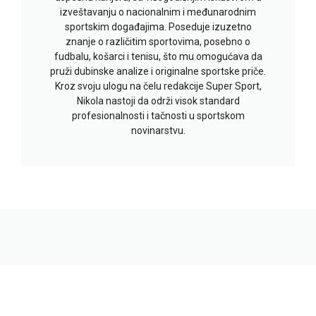
izveštavanju o nacionalnim i međunarodnim
sportskim događajima. Poseduje izuzetno
znanje o različitim sportovima, posebno o
fudbalu, košarci i tenisu, što mu omogućava da
pruži dubinske analize i originalne sportske priče.
Kroz svoju ulogu na čelu redakcije Super Sport,
Nikola nastoji da održi visok standard
profesionalnosti i tačnosti u sportskom
novinarstvu.