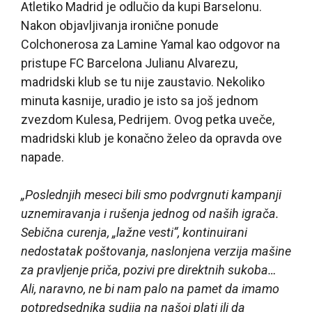
Atletiko Madrid je odlučio da kupi Barselonu.
Nakon objavljivanja ironične ponude
Colchonerosa za Lamine Yamal kao odgovor na
pristupe FC Barcelona Julianu Alvarezu,
madridski klub se tu nije zaustavio. Nekoliko
minuta kasnije, uradio je isto sa još jednom
zvezdom Kulesa, Pedrijem. Ovog petka uveče,
madridski klub je konačno želeo da opravda ove
napade.
„Poslednjih meseci bili smo podvrgnuti kampanji
uznemiravanja i rušenja jednog od naših igrača.
Sebična curenja, „lažne vesti“, kontinuirani
nedostatak poštovanja, naslonjena verzija mašine
za pravljenje priča, pozivi pre direktnih sukoba…
Ali, naravno, ne bi nam palo na pamet da imamo
potpredsednika sudija na našoj plati ili da