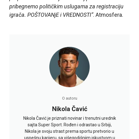
pribegnemo političkim uslugama za registraciju
igrača. POŠTOVANjE i VREDNOSTI“
. Atmosfera.
O autoru
Nikola Čavić
Nikola Čavić je priznati novinar i trenutni urednik
sajta Super Sport. Rođen i odrastao u Srbiji,
Nikola je svoju strast prema sportu pretvorio u
uspešnu karijeru, sa višegodišnjim iskustvom u