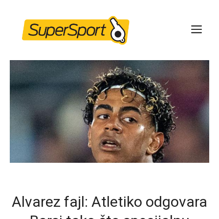
Skip
to
ME
content
Alvarez fajl: Atletiko odgovara