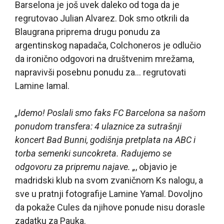
Barselona je još uvek daleko od toga da je
regrutovao Julian Alvarez. Dok smo otkrili da
Blaugrana priprema drugu ponudu za
argentinskog napadača, Colchoneros je odlučio
da ironično odgovori na društvenim mrežama,
napravivši posebnu ponudu za… regrutovati
Lamine Iamal.
„Idemo! Poslali smo faks FC Barcelona sa našom
ponudom transfera: 4 ulaznice za sutrašnji
koncert Bad Bunni, godišnja pretplata na ABC i
torba semenki suncokreta. Radujemo se
odgovoru za pripremu najave. „
, objavio je
madridski klub na svom zvaničnom Ks nalogu, a
sve u pratnji fotografije Lamine Yamal. Dovoljno
da pokaže Cules da njihove ponude nisu dorasle
zadatku za Pauka.