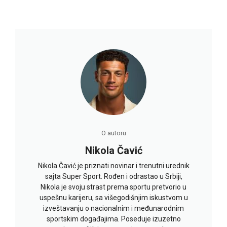
O autoru
Nikola Čavić
Nikola Čavić je priznati novinar i trenutni urednik
sajta Super Sport. Rođen i odrastao u Srbiji,
Nikola je svoju strast prema sportu pretvorio u
uspešnu karijeru, sa višegodišnjim iskustvom u
izveštavanju o nacionalnim i međunarodnim
sportskim događajima. Poseduje izuzetno