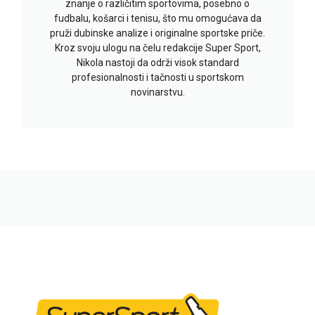
znanje o različitim sportovima, posebno o
fudbalu, košarci i tenisu, što mu omogućava da
pruži dubinske analize i originalne sportske priče.
Kroz svoju ulogu na čelu redakcije Super Sport,
Nikola nastoji da održi visok standard
profesionalnosti i tačnosti u sportskom
novinarstvu.