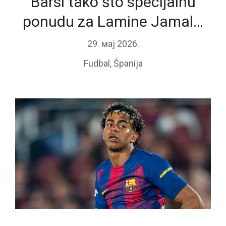
Barsi tako što specijalnu
ponudu za Lamine Jamal…
29. мај 2026.
Fudbal
,
Španija