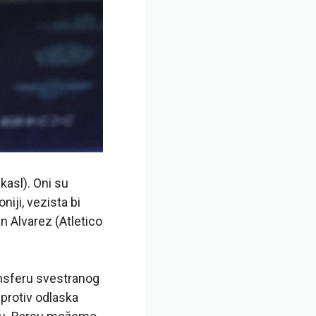
kasl). Oni su
iji, vezista bi
n Alvarez (Atletico
ansferu svestranog
protiv odlaska