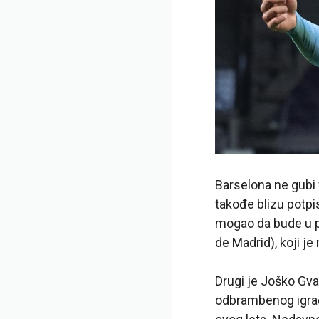
Barselona ne gubi 
takođe blizu potpi
mogao da bude u pr
de Madrid), koji je
Drugi je Joško Gv
odbrambenog igrača