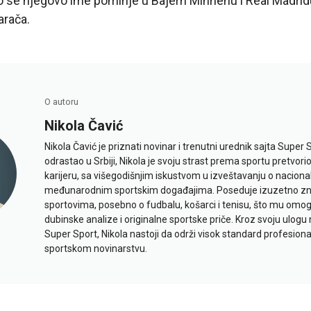
o se njegovo ime pominje u Bajern Minhenu i Real Madr
arača.
O autoru
Nikola Čavić
Nikola Čavić je priznati novinar i trenutni urednik sajta Super 
odrastao u Srbiji, Nikola je svoju strast prema sportu pretvor
karijeru, sa višegodišnjim iskustvom u izveštavanju o naciona
međunarodnim sportskim događajima. Poseduje izuzetno znan
sportovima, posebno o fudbalu, košarci i tenisu, što mu omo
dubinske analize i originalne sportske priče. Kroz svoju ulogu 
Super Sport, Nikola nastoji da održi visok standard profesional
sportskom novinarstvu.