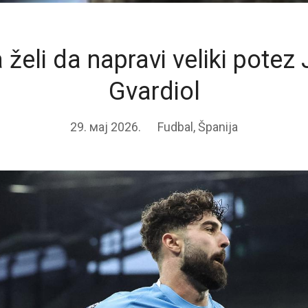
 želi da napravi veliki potez
Gvardiol
29. мај 2026.
Fudbal
,
Španija