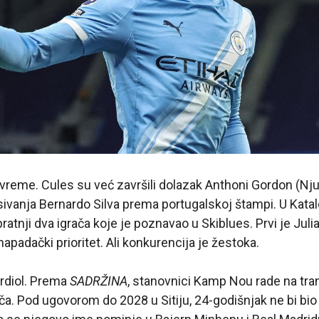
vreme. Cules su već završili dolazak Anthoni Gordon (Nju
sivanja Bernardo Silva prema portugalskoj štampi. U Katalon
atnji dva igrača koje je poznavao u Skiblues. Prvi je Julia
 napadački prioritet. Ali konkurencija je žestoka.
ardiol. Prema
SADRŽINA
, stanovnici Kamp Nou rade na tr
. Pod ugovorom do 2028 u Sitiju, 24-godišnjak ne bi bio 