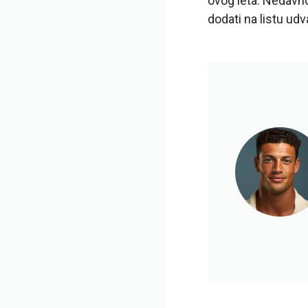
ovog leta. Nedavn
dodati na listu udv