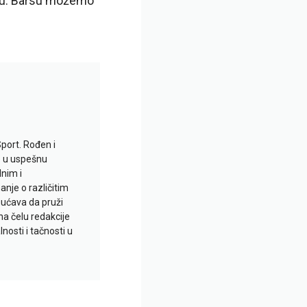
idu. Barsu možemo
Sport. Rođen i
io u uspešnu
lnim i
je o različitim
gućava da pruži
na čelu redakcije
nosti i tačnosti u