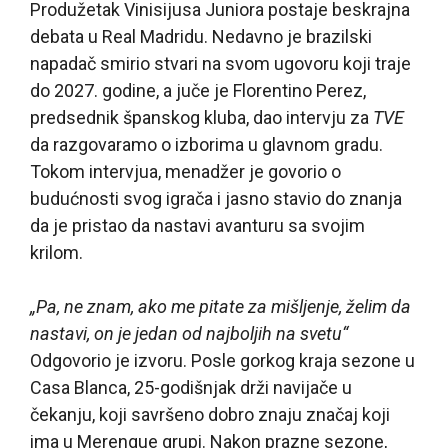
Produžetak Vinisijusa Juniora postaje beskrajna
debata u Real Madridu. Nedavno je brazilski
napadač smirio stvari na svom ugovoru koji traje
do 2027. godine, a juče je Florentino Perez,
predsednik španskog kluba, dao intervju za
TVE
da razgovaramo o izborima u glavnom gradu.
Tokom intervjua, menadžer je govorio o
budućnosti svog igrača i jasno stavio do znanja
da je pristao da nastavi avanturu sa svojim
krilom.
„Pa, ne znam, ako me pitate za mišljenje, želim da
nastavi, on je jedan od najboljih na svetu“
Odgovorio je izvoru. Posle gorkog kraja sezone u
Casa Blanca, 25-godišnjak drži navijače u
čekanju, koji savršeno dobro znaju značaj koji
ima u Merengue grupi. Nakon prazne sezone,