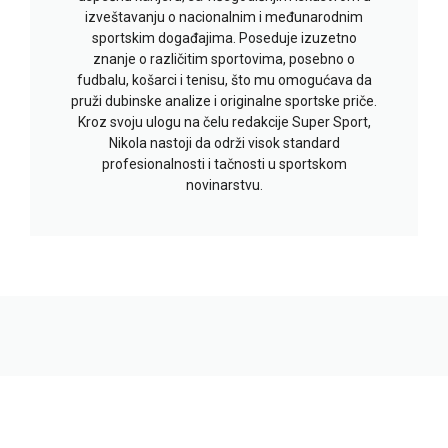
izveštavanju o nacionalnim i međunarodnim
sportskim događajima. Poseduje izuzetno
znanje o različitim sportovima, posebno o
fudbalu, košarci i tenisu, što mu omogućava da
pruži dubinske analize i originalne sportske priče.
Kroz svoju ulogu na čelu redakcije Super Sport,
Nikola nastoji da održi visok standard
profesionalnosti i tačnosti u sportskom
novinarstvu.