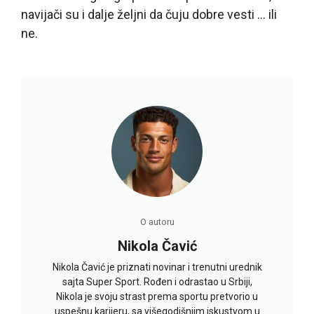
navijači su i dalje željni da čuju dobre vesti … ili
ne.
O autoru
Nikola Čavić
Nikola Čavić je priznati novinar i trenutni urednik
sajta Super Sport. Rođen i odrastao u Srbiji,
Nikola je svoju strast prema sportu pretvorio u
uspešnu karijeru, sa višegodišnjim iskustvom u