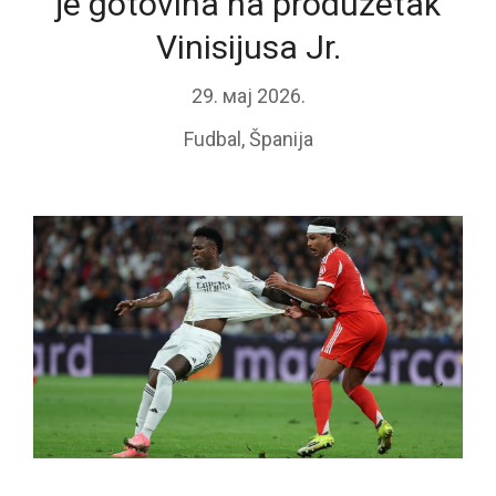
je gotovina na produžetak
Vinisijusa Jr.
29. мај 2026.
Fudbal
,
Španija