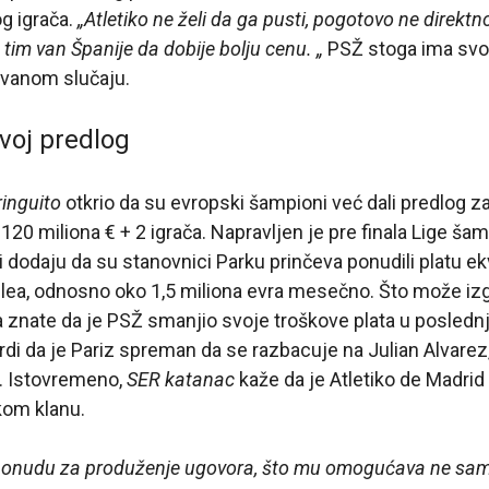
g igrača.
„Atletiko ne želi da ga pusti, pogotovo ne direktn
 tim van Španije da dobije bolju cenu. „
PSŽ stoga ima svo
vanom slučaju.
svoj predlog
ringuito
otkrio da su evropski šampioni već dali predlog za
120 miliona € + 2 igrača. Napravljen je pre finala Lige ša
ji dodaju da su stanovnici Parku prinčeva ponudili platu e
, odnosno oko 1,5 miliona evra mesečno. Što može izg
znate da je PSŽ smanjio svoje troškove plata u poslednj
rdi da je Pariz spreman da se razbacuje na Julian Alvarez
t. Istovremeno,
SER katanac
kaže da je Atletiko de Madrid
kom klanu.
o ponudu za produženje ugovora, što mu omogućava ne sa