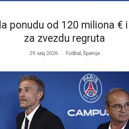
a ponudu od 120 miliona € i 
za zvezdu regruta
29. мај 2026.
Fudbal
,
Španija