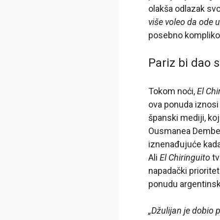
olakša odlazak svo
više voleo da ode u
posebno kompliko
Pariz bi dao 
Tokom noći,
El Chi
ova ponuda iznosi 
španski mediji, ko
Ousmanea Dembelea
iznenađujuće kada 
Ali
El Chiringuito
tv
napadački priorite
ponudu argentins
„Džulijan je dobi