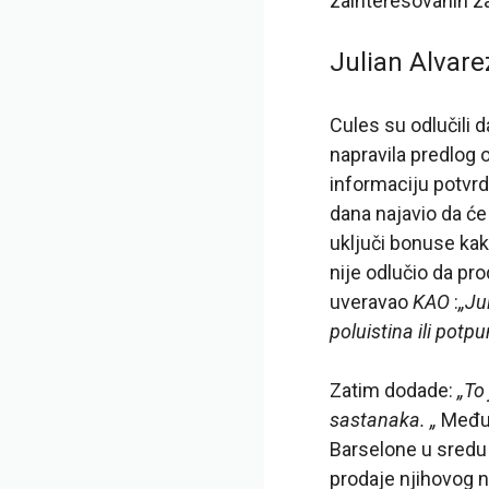
zainteresovanih z
Julian Alvarez
Cules su odlučili 
napravila predlog
informaciju potvrdil
dana najavio da će 
uključi bonuse kako
nije odlučio da p
uveravao
KAO
:
„Ju
poluistina ili potp
Zatim dodade:
„To
sastanaka. „
Međut
Barselone u sredu 
prodaje njihovog 