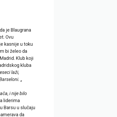
 da je Blaugrana
et. Ovu
je kasnije u toku
im bi želeo da
 Madrid. Klub koji
adridskog kluba
seci laži,
Barseloni. „
a, i nije bilo
a liderima
u Barsu u slučaju
 namerava da