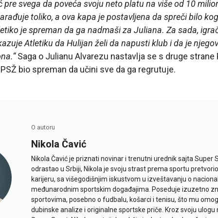
ć pre svega da poveća svoju neto platu na više od 10 milio
arađuje toliko, a ova kapa je postavljena da spreči bilo ko
letiko je spreman da ga nadmaši za Juliana. Za sada, igrač
kazuje Atletiku da Hulijan želi da napusti klub i da je njego
ona.“
Saga o Julianu Alvarezu nastavlja se s druge strane Pir
 PSŽ bio spreman da učini sve da ga regrutuje.
O autoru
Nikola Čavić
Nikola Čavić je priznati novinar i trenutni urednik sajta Super 
odrastao u Srbiji, Nikola je svoju strast prema sportu pretvor
karijeru, sa višegodišnjim iskustvom u izveštavanju o naciona
međunarodnim sportskim događajima. Poseduje izuzetno znan
sportovima, posebno o fudbalu, košarci i tenisu, što mu omo
dubinske analize i originalne sportske priče. Kroz svoju ulogu 