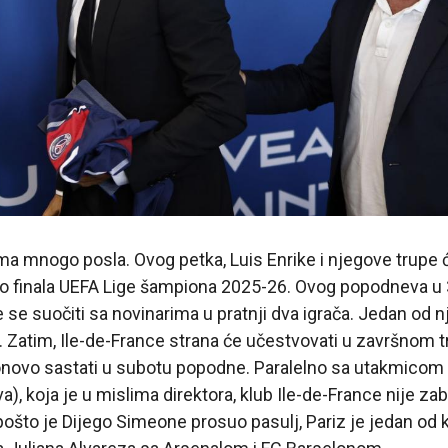
a mnogo posla. Ovog petka, Luis Enrike i njegove trupe ć
 finala UEFA Lige šampiona 2025-26. Ovog popodneva u 
e se suočiti sa novinarima u pratnji dva igrača. Jedan od nj
 Zatim, Ile-de-France strana će učestvovati u završnom 
ponovo sastati u subotu popodne. Paralelno sa utakmicom 
), koja je u mislima direktora, klub Ile-de-France nije za
, pošto je Dijego Simeone prosuo pasulj, Pariz je jedan od