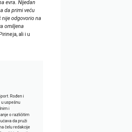
na evra. Nijedan
ga da primi veću
 nije odgovorio na
va omiljena
ineja, ali i u
Sport. Rođen i
io u uspešnu
lnim i
je o različitim
gućava da pruži
na čelu redakcije