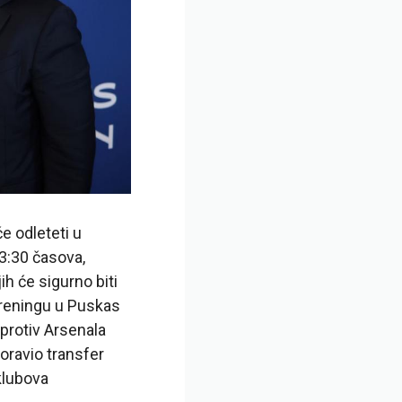
e odleteti u
3:30 časova,
ih će sigurno biti
treningu u Puskas
protiv Arsenala
boravio transfer
 klubova