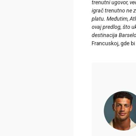
trenutni ugovor, ve
igrač trenutno ne z
platu. Međutim, At
ovaj predlog, što u
destinacija Barsel
Francuskoj, gde bi