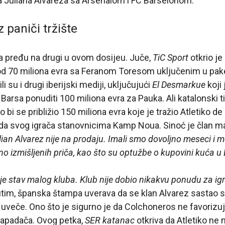
a Juliana Alvareza sa Arsenalom i FC Barselonom.
 paniči tržište
da pređu na drugi u ovom dosijeu. Juče,
TiC Sport
otkrio je
 od 70 miliona evra sa Feranom Toresom uključenim u pak
i su i drugi iberijski mediji, uključujući
El Desmarkue
koji 
Barsa ponuditi 100 miliona evra za Pauka. Ali katalonski t
 bi se približio 150 miliona evra koje je tražio Atletiko de
roda svog igrača stanovnicima Kamp Noua. Sinoć je član m
lian Alvarez nije na prodaju. Imali smo dovoljno meseci i me
uno izmišljenih priča, kao što su optužbe o kupovini kuća u 
 je stav malog kluba. Klub nije dobio nikakvu ponudu za igrač
im, španska štampa uverava da se klan Alvarez sastao s
uveče. Ono što je sigurno je da Colchoneros ne favorizuj
napadača. Ovog petka,
SER katanac
otkriva da Atletiko ne