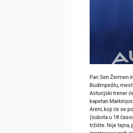
Pari Sen Žermen im
Budimpeštu, mesto
Asturijski trener ć
kapetan Markinjos.
Areni, koji će se 
(subota u 18 časova
tržište. Nije tajna