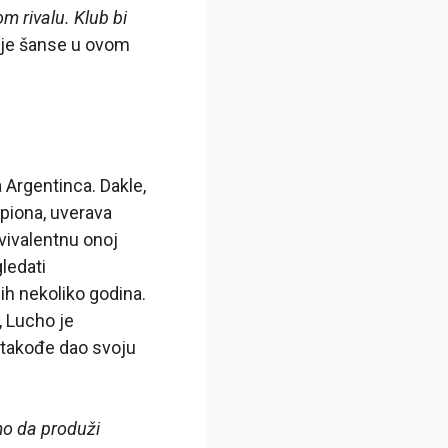
om rivalu. Klub bi
je šanse u ovom
 Argentinca. Dakle,
mpiona, uverava
kvivalentnu onoj
ledati
ih nekoliko godina.
, Lucho je
 takođe dao svoju
mo da produži