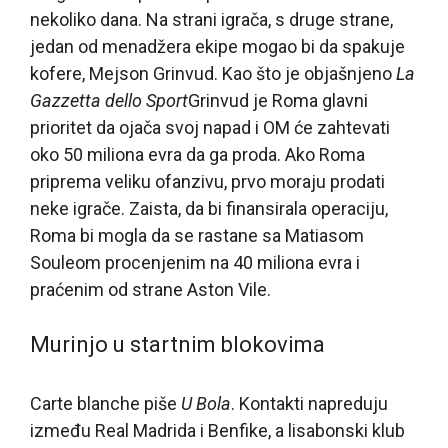
nekoliko dana. Na strani igrača, s druge strane,
jedan od menadžera ekipe mogao bi da spakuje
kofere, Mejson Grinvud. Kao što je objašnjeno
La
Gazzetta dello Sport
Grinvud je Roma glavni
prioritet da ojača svoj napad i OM će zahtevati
oko 50 miliona evra da ga proda. Ako Roma
priprema veliku ofanzivu, prvo moraju prodati
neke igrače. Zaista, da bi finansirala operaciju,
Roma bi mogla da se rastane sa Matiasom
Souleom procenjenim na 40 miliona evra i
praćenim od strane Aston Vile.
Murinjo u startnim blokovima
Carte blanche piše
U Bola
. Kontakti napreduju
između Real Madrida i Benfike, a lisabonski klub