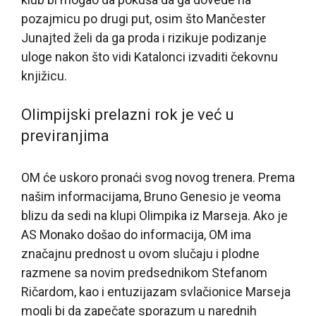
pozajmicu po drugi put, osim što Mančester
Junajted želi da ga proda i rizikuje podizanje
uloge nakon što vidi Katalonci izvaditi čekovnu
knjižicu.
Olimpijski prelazni rok je već u
previranjima
OM će uskoro pronaći svog novog trenera. Prema
našim informacijama, Bruno Genesio je veoma
blizu da sedi na klupi Olimpika iz Marseja. Ako je
AS Monako došao do informacija, OM ima
značajnu prednost u ovom slučaju i plodne
razmene sa novim predsednikom Stefanom
Ričardom, kao i entuzijazam svlačionice Marseja
mogli bi da zapečate sporazum u narednih