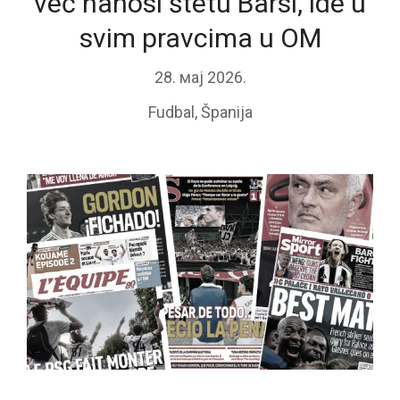
već nanosi štetu Barsi, ide u
svim pravcima u OM
28. мај 2026.
Fudbal
,
Španija