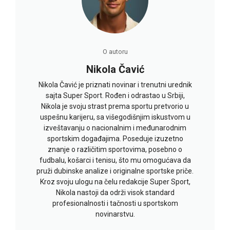
O autoru
Nikola Čavić
Nikola Čavić je priznati novinar i trenutni urednik
sajta Super Sport. Rođen i odrastao u Srbiji,
Nikola je svoju strast prema sportu pretvorio u
uspešnu karijeru, sa višegodišnjim iskustvom u
izveštavanju o nacionalnim i međunarodnim
sportskim događajima. Poseduje izuzetno
znanje o različitim sportovima, posebno o
fudbalu, košarci i tenisu, što mu omogućava da
pruži dubinske analize i originalne sportske priče.
Kroz svoju ulogu na čelu redakcije Super Sport,
Nikola nastoji da održi visok standard
profesionalnosti i tačnosti u sportskom
novinarstvu.