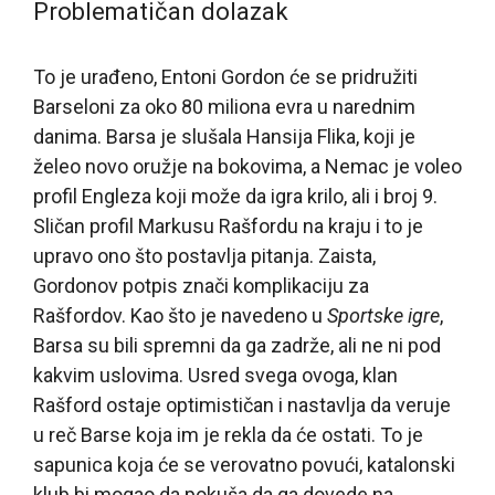
Problematičan dolazak
To je urađeno, Entoni Gordon će se pridružiti
Barseloni za oko 80 miliona evra u narednim
danima. Barsa je slušala Hansija Flika, koji je
želeo novo oružje na bokovima, a Nemac je voleo
profil Engleza koji može da igra krilo, ali i broj 9.
Sličan profil Markusu Rašfordu na kraju i to je
upravo ono što postavlja pitanja. Zaista,
Gordonov potpis znači komplikaciju za
Rašfordov. Kao što je navedeno u
Sportske igre
,
Barsa su bili spremni da ga zadrže, ali ne ni pod
kakvim uslovima. Usred svega ovoga, klan
Rašford ostaje optimističan i nastavlja da veruje
u reč Barse koja im je rekla da će ostati. To je
sapunica koja će se verovatno povući, katalonski
klub bi mogao da pokuša da ga dovede na