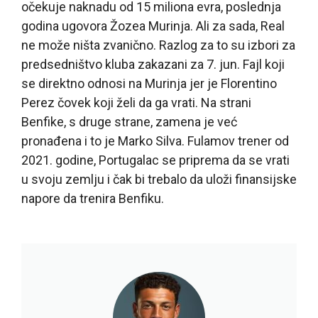
očekuje naknadu od 15 miliona evra, poslednja
godina ugovora Žozea Murinja. Ali za sada, Real
ne može ništa zvanično. Razlog za to su izbori za
predsedništvo kluba zakazani za 7. jun. Fajl koji
se direktno odnosi na Murinja jer je Florentino
Perez čovek koji želi da ga vrati. Na strani
Benfike, s druge strane, zamena je već
pronađena i to je Marko Silva. Fulamov trener od
2021. godine, Portugalac se priprema da se vrati
u svoju zemlju i čak bi trebalo da uloži finansijske
napore da trenira Benfiku.