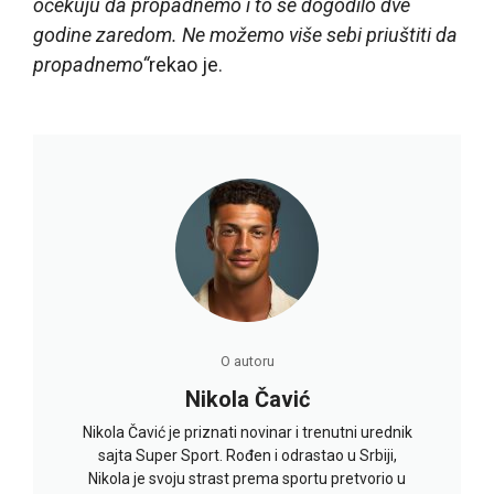
očekuju da propadnemo i to se dogodilo dve
godine zaredom. Ne možemo više sebi priuštiti da
propadnemo“
rekao je.
O autoru
Nikola Čavić
Nikola Čavić je priznati novinar i trenutni urednik
sajta Super Sport. Rođen i odrastao u Srbiji,
Nikola je svoju strast prema sportu pretvorio u