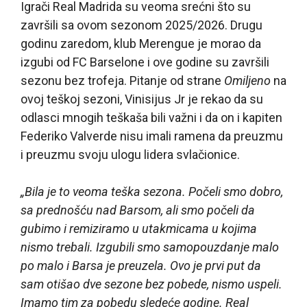
Igrači Real Madrida su veoma srećni što su
završili sa ovom sezonom 2025/2026. Drugu
godinu zaredom, klub Merengue je morao da
izgubi od FC Barselone i ove godine su završili
sezonu bez trofeja. Pitanje od strane
Omiljeno
na
ovoj teškoj sezoni, Vinisijus Jr je rekao da su
odlasci mnogih teškaša bili važni i da on i kapiten
Federiko Valverde nisu imali ramena da preuzmu
i preuzmu svoju ulogu lidera svlačionice.
„Bila je to veoma teška sezona. Počeli smo dobro,
sa prednošću nad Barsom, ali smo počeli da
gubimo i remiziramo u utakmicama u kojima
nismo trebali. Izgubili smo samopouzdanje malo
po malo i Barsa je preuzela. Ovo je prvi put da
sam otišao dve sezone bez pobede, nismo uspeli.
Imamo tim za pobedu sledeće godine. Real