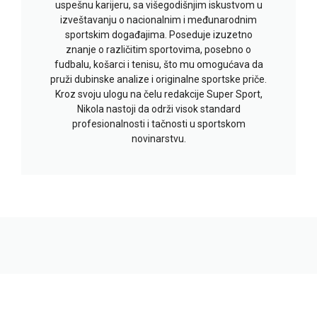
uspešnu karijeru, sa višegodišnjim iskustvom u
izveštavanju o nacionalnim i međunarodnim
sportskim događajima. Poseduje izuzetno
znanje o različitim sportovima, posebno o
fudbalu, košarci i tenisu, što mu omogućava da
pruži dubinske analize i originalne sportske priče.
Kroz svoju ulogu na čelu redakcije Super Sport,
Nikola nastoji da održi visok standard
profesionalnosti i tačnosti u sportskom
novinarstvu.