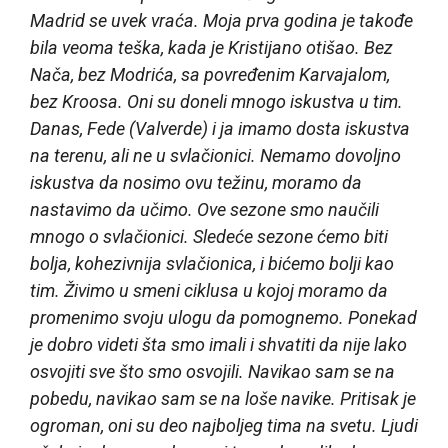
Madrid se uvek vraća. Moja prva godina je takođe
bila veoma teška, kada je Kristijano otišao. Bez
Nača, bez Modrića, sa povređenim Karvajalom,
bez Kroosa. Oni su doneli mnogo iskustva u tim.
Danas, Fede (Valverde) i ja imamo dosta iskustva
na terenu, ali ne u svlačionici. Nemamo dovoljno
iskustva da nosimo ovu težinu, moramo da
nastavimo da učimo. Ove sezone smo naučili
mnogo o svlačionici. Sledeće sezone ćemo biti
bolja, kohezivnija svlačionica, i bićemo bolji kao
tim. Živimo u smeni ciklusa u kojoj moramo da
promenimo svoju ulogu da pomognemo. Ponekad
je dobro videti šta smo imali i shvatiti da nije lako
osvojiti sve što smo osvojili. Navikao sam se na
pobedu, navikao sam se na loše navike. Pritisak je
ogroman, oni su deo najboljeg tima na svetu. Ljudi