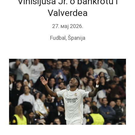
Vinisijusa Jr. o bankrotu i
Valverdea
27. мај 2026.
Fudbal
,
Španija