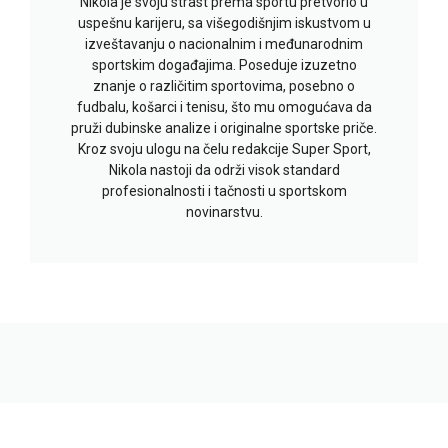
Nikola je svoju strast prema sportu pretvorio u
uspešnu karijeru, sa višegodišnjim iskustvom u
izveštavanju o nacionalnim i međunarodnim
sportskim događajima. Poseduje izuzetno
znanje o različitim sportovima, posebno o
fudbalu, košarci i tenisu, što mu omogućava da
pruži dubinske analize i originalne sportske priče.
Kroz svoju ulogu na čelu redakcije Super Sport,
Nikola nastoji da održi visok standard
profesionalnosti i tačnosti u sportskom
novinarstvu.