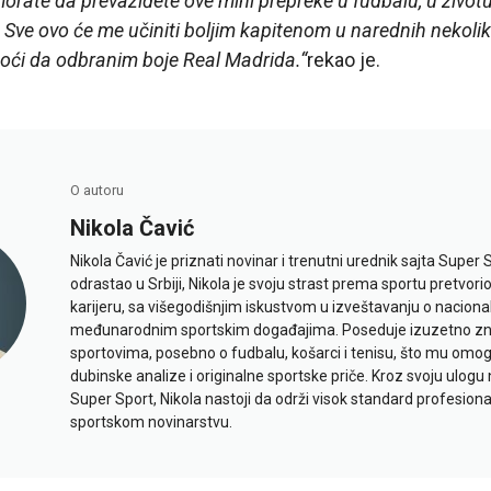
rate da prevaziđete ove mini prepreke u fudbalu, u životu
 Sve ovo će me učiniti boljim kapitenom u narednih nekol
oći da odbranim boje Real Madrida.“
rekao je.
O autoru
Nikola Čavić
Nikola Čavić je priznati novinar i trenutni urednik sajta Super 
odrastao u Srbiji, Nikola je svoju strast prema sportu pretvor
karijeru, sa višegodišnjim iskustvom u izveštavanju o naciona
međunarodnim sportskim događajima. Poseduje izuzetno znan
sportovima, posebno o fudbalu, košarci i tenisu, što mu omo
dubinske analize i originalne sportske priče. Kroz svoju ulogu 
Super Sport, Nikola nastoji da održi visok standard profesional
sportskom novinarstvu.