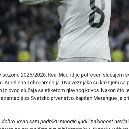
 sezone 2025/2026, Real Madrid je potresen slučajem 
 i Aureliena Tchouamenija. Dva veznjaka su kažnjeni sa po
o iz ovog slučaja sa etiketom glavnog krivca. Nakon što je
prezentaciji za Svetsko prvenstvo, kapiten Merengue je pri
dobro, imao sam podršku mnogih ljudi i naklonost navija