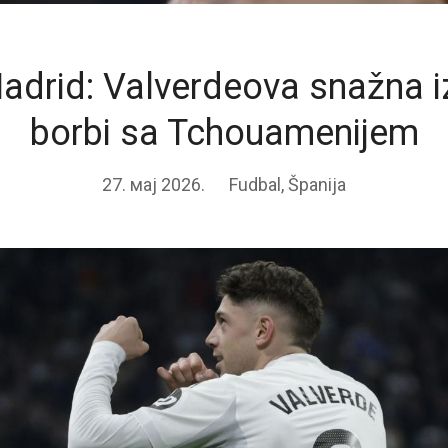
adrid: Valverdeova snažna i
borbi sa Tchouamenijem
27. мај 2026.
Fudbal
,
Španija