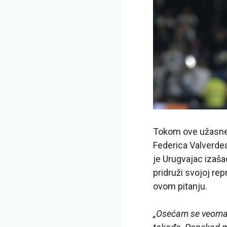
Tokom ove užasne
Federica Valverdea
je Urugvajac izaša
pridruži svojoj re
ovom pitanju.
„Osećam se veoma 