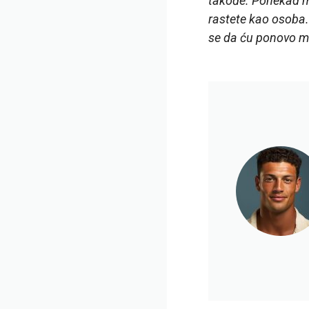
takođe. Ponekad mo
rastete kao osoba.
se da ću ponovo m