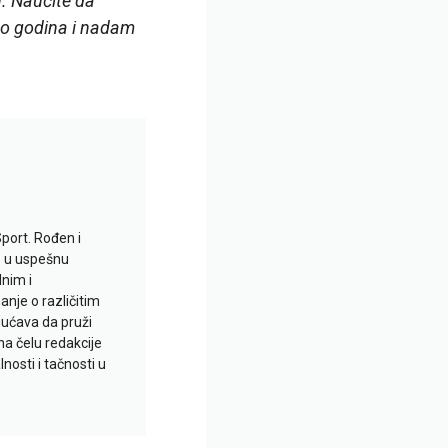
. Naučite da
iko godina i nadam
Sport. Rođen i
io u uspešnu
lnim i
je o različitim
gućava da pruži
na čelu redakcije
nosti i tačnosti u