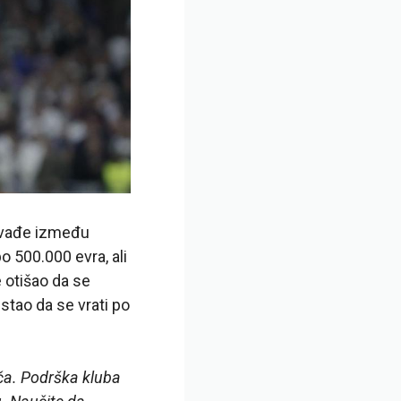
svađe između
 500.000 evra, ali
 otišao da se
stao da se vrati po
ča. Podrška kluba