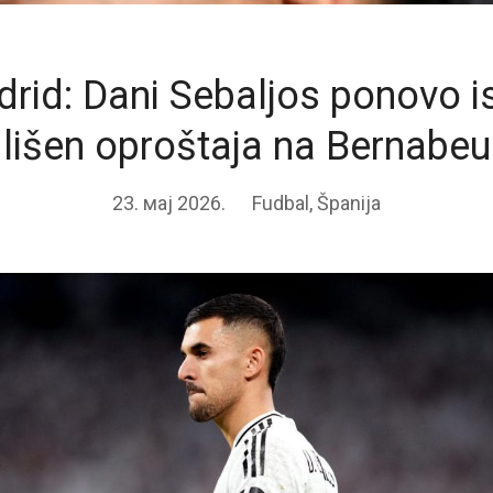
rid: Dani Sebaljos ponovo is
lišen oproštaja na Bernabeu
23. мај 2026.
Fudbal
,
Španija