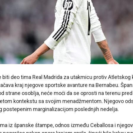
 biti deo tima Real Madrida za utakmicu protiv Atletskog
ačava kraj njegove sportske avanture na Bernabeu. Špansk
 strane osoblja, neće moći da se oprosti na terenu pred
petom kontekstu sa svojim menadžmentom. Njegovo odsu
g postepenim marginalizacijom poslednjih nedelja.
ma iz španske štampe, odnos između Ceballosa i njegov