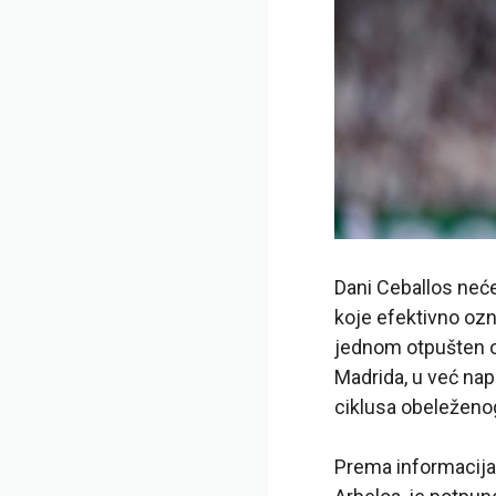
Dani Ceballos neće
koje efektivno ozn
jednom otpušten od
Madrida, u već na
ciklusa obeleženo
Prema informacija