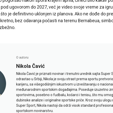
o pogoršao nakon spora krajem aprila, čineći bilo kakav po
 pod ugovorom do 2027, već je video svoje vreme za igru
to je definitivno uklonjen iz planova. Ako ne dođe do preo
skretno, bez odavanja počasti na terenu Bernabeua, simbo
izbežno.
O autoru
Nikola Čavić
Nikola Čavić je priznati novinar i trenutni urednik sajta Super 
odrastao u Srbiji, Nikola je svoju strast prema sportu pretvor
karijeru, sa višegodišnjim iskustvom u izveštavanju o naciona
međunarodnim sportskim događajima. Poseduje izuzetno znan
sportovima, posebno o fudbalu, košarci i tenisu, što mu omo
dubinske analize i originalne sportske priče. Kroz svoju ulogu 
Super Sport, Nikola nastoji da održi visok standard profesional
sportskom novinarstvu.