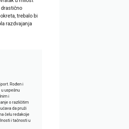
vratak u milost
 drastično
kreta, trebalo bi
la razdvajanja
Sport. Rođen i
io u uspešnu
lnim i
je o različitim
gućava da pruži
na čelu redakcije
nosti i tačnosti u