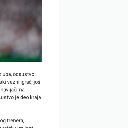
 kluba, odsustvo
i vezni igrač, još
 navijačima
stvo je deo kraja
og trenera,