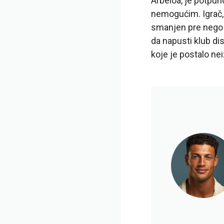
Arbeloa, je potpun
nemogućim. Igrač,
smanjen pre nego š
da napusti klub di
koje je postalo ne