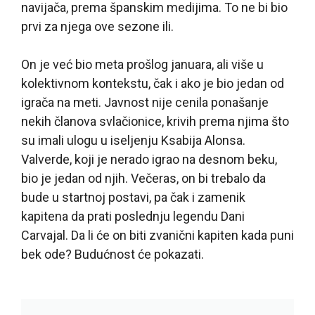
navijača, prema španskim medijima. To ne bi bio
prvi za njega ove sezone ili.
On je već bio meta prošlog januara, ali više u
kolektivnom kontekstu, čak i ako je bio jedan od
igrača na meti. Javnost nije cenila ponašanje
nekih članova svlačionice, krivih prema njima što
su imali ulogu u iseljenju Ksabija Alonsa.
Valverde, koji je nerado igrao na desnom beku,
bio je jedan od njih. Večeras, on bi trebalo da
bude u startnoj postavi, pa čak i zamenik
kapitena da prati poslednju legendu Dani
Carvajal. Da li će on biti zvanični kapiten kada puni
bek ode? Budućnost će pokazati.