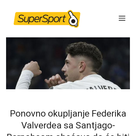
Skip
to
ME
content
Ponovno okupljanje Federika
Valverdea sa Santjago-