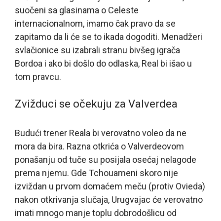
suočeni sa glasinama o Celeste
internacionalnom, imamo čak pravo da se
zapitamo da li će se to ikada dogoditi. Menadžeri
svlačionice su izabrali stranu bivšeg igrača
Bordoa i ako bi došlo do odlaska, Real bi išao u
tom pravcu.
Zvižduci se očekuju za Valverdea
Budući trener Reala bi verovatno voleo da ne
mora da bira. Razna otkrića o Valverdeovom
ponašanju od tuče su posijala osećaj nelagode
prema njemu. Gde Tchouameni skoro nije
izviždan u prvom domaćem meču (protiv Ovieda)
nakon otkrivanja slučaja, Urugvajac će verovatno
imati mnogo manje toplu dobrodošlicu od