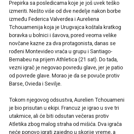
Prepirka sa posledicama koje je još uvek teško
izmeriti. Nešto više od dve nedelje nakon borbe
između Federica Valverdea i Aureliena
Tchouamenija koja je Urugvajca koštala kratkog
boravka u bolnici i šavova, pored veoma velike
novčane kazne za dva protagonista, danas se
rođeni Montevideo vraća u grupu i Santiago-
Bernabeu na prijem Athletica (21 sat). Do tada,
vezni igrač je negovao povredu glave, jer je patio
od povrede glave. Morao je da se povuče protiv
Barse, Ovieda i Sevilje.
Tokom njegovog odsustva, Aurelien Tchouameni
je bio prisutan u ekipi. Francuz je igrao u sve tri
utakmice, ali će biti odsutan večeras protiv
Atletika zbog malog straha od mišića. Dva igrača
neće ponovo igrati zajedno u skorije vreme, a