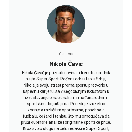
O autoru
Nikola Čavić
Nikola Čavić je priznati novinar i trenutni urednik
sajta Super Sport. Rođen i odrastao u Srbiji,
Nikola je svoju strast prema sportu pretvorio u
uspešnu karijeru, sa višegodišnjim iskustvom u
izveštavanju o nacionalnim i međunarodnim
sportskim događajima. Poseduje izuzetno
znanje o različitim sportovima, posebno o
fudbalu, košarci i tenisu, što mu omogućava da
pruži dubinske analize i originalne sportske priče.
Kroz svoju ulogu na čelu redakcije Super Sport,