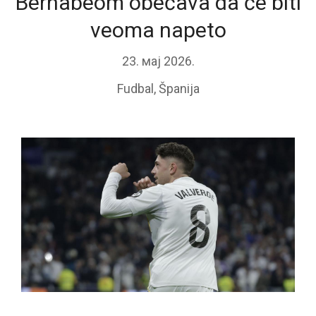
Bernabeom obećava da će biti
veoma napeto
23. мај 2026.
Fudbal
,
Španija