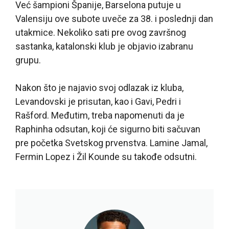
Već šampioni Španije, Barselona putuje u
Valensiju ove subote uveče za 38. i poslednji dan
utakmice. Nekoliko sati pre ovog završnog
sastanka, katalonski klub je objavio izabranu
grupu.
Nakon što je najavio svoj odlazak iz kluba,
Levandovski je prisutan, kao i Gavi, Pedri i
Rašford. Međutim, treba napomenuti da je
Raphinha odsutan, koji će sigurno biti sačuvan
pre početka Svetskog prvenstva. Lamine Jamal,
Fermin Lopez i Žil Kounde su takođe odsutni.