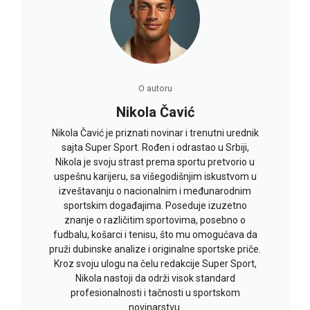
O autoru
Nikola Čavić
Nikola Čavić je priznati novinar i trenutni urednik
sajta Super Sport. Rođen i odrastao u Srbiji,
Nikola je svoju strast prema sportu pretvorio u
uspešnu karijeru, sa višegodišnjim iskustvom u
izveštavanju o nacionalnim i međunarodnim
sportskim događajima. Poseduje izuzetno
znanje o različitim sportovima, posebno o
fudbalu, košarci i tenisu, što mu omogućava da
pruži dubinske analize i originalne sportske priče.
Kroz svoju ulogu na čelu redakcije Super Sport,
Nikola nastoji da održi visok standard
profesionalnosti i tačnosti u sportskom
novinarstvu.