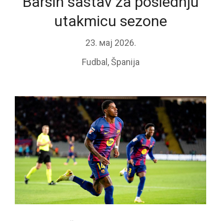
Barsin sastav za poslednju
utakmicu sezone
23. мај 2026.
Fudbal
,
Španija