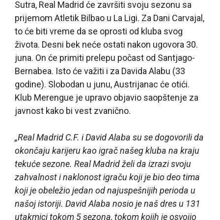
Sutra, Real Madrid će završiti svoju sezonu sa
prijemom Atletik Bilbao u La Ligi. Za Dani Carvajal,
to će biti vreme da se oprosti od kluba svog
života. Desni bek neće ostati nakon ugovora 30.
juna. On će primiti prelepu počast od Santjago-
Bernabea. Isto će važiti i za Davida Alabu (33
godine). Slobodan u junu, Austrijanac će otići.
Klub Merengue je upravo objavio saopštenje za
javnost kako bi vest zvanično.
„Real Madrid C.F. i David Alaba su se dogovorili da
okončaju karijeru kao igrač našeg kluba na kraju
tekuće sezone. Real Madrid želi da izrazi svoju
zahvalnost i naklonost igraču koji je bio deo tima
koji je obeležio jedan od najuspešnijih perioda u
našoj istoriji. David Alaba nosio je naš dres u 131
utakmici tokom 5 sezona, tokom kojih je osvojio