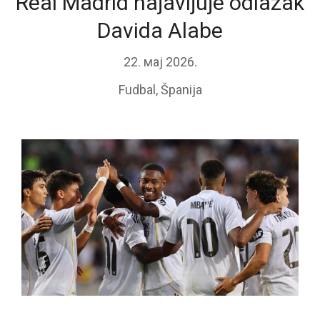
Real Madrid najavljuje odlazak
Davida Alabe
22. мај 2026.
Fudbal
,
Španija