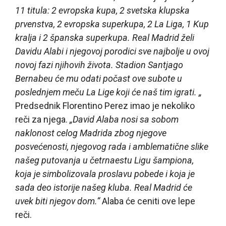
11 titula: 2 evropska kupa, 2 svetska klupska
prvenstva, 2 evropska superkupa, 2 La Liga, 1 Kup
kralja i 2 španska superkupa. Real Madrid želi
Davidu Alabi i njegovoj porodici sve najbolje u ovoj
novoj fazi njihovih života. Stadion Santjago
Bernabeu će mu odati počast ove subote u
poslednjem meču La Lige koji će naš tim igrati. „
Predsednik Florentino Perez imao je nekoliko
reči za njega.
„David Alaba nosi sa sobom
naklonost celog Madrida zbog njegove
posvećenosti, njegovog rada i amblematične slike
našeg putovanja u četrnaestu Ligu šampiona,
koja je simbolizovala proslavu pobede i koja je
sada deo istorije našeg kluba. Real Madrid će
uvek biti njegov dom.“
Alaba će ceniti ove lepe
reči.