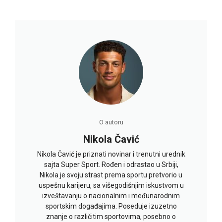
O autoru
Nikola Čavić
Nikola Čavić je priznati novinar i trenutni urednik
sajta Super Sport. Rođen i odrastao u Srbiji,
Nikola je svoju strast prema sportu pretvorio u
uspešnu karijeru, sa višegodišnjim iskustvom u
izveštavanju o nacionalnim i međunarodnim
sportskim događajima. Poseduje izuzetno
znanje o različitim sportovima, posebno o