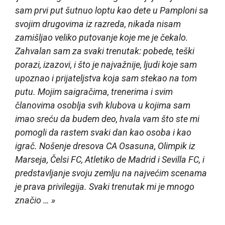
sam prvi put šutnuo loptu kao dete u Pamploni sa
svojim drugovima iz razreda, nikada nisam
zamišljao veliko putovanje koje me je čekalo.
Zahvalan sam za svaki trenutak: pobede, teški
porazi, izazovi, i što je najvažnije, ljudi koje sam
upoznao i prijateljstva koja sam stekao na tom
putu. Mojim saigračima, trenerima i svim
članovima osoblja svih klubova u kojima sam
imao sreću da budem deo, hvala vam što ste mi
pomogli da rastem svaki dan kao osoba i kao
igrač. Nošenje dresova CA Osasuna, Olimpik iz
Marseja, Čelsi FC, Atletiko de Madrid i Sevilla FC, i
predstavljanje svoju zemlju na najvećim scenama
je prava privilegija. Svaki trenutak mi je mnogo
značio … »