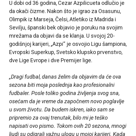
U dobi od 36 godina, Cezar Azpilicueta odlučio je
da okači čizme. Nakon što je igrao za Osasunu,
Olimpik iz Marseja, Čelsi, Atletiko iz Madrida i
Sevilju, španski bek objavio je poruku na svojim
mrežama da objavi da se klanja. U svojoj 20-
godišnjoj karijeri, „Azpi“ je osvojio Ligu šampiona,
Evropski Superkup, Svetsko klupsko prvenstvo,
dve Lige Evrope i dve Premijer lige.
„Dragi fudbal, danas želim da objavim da će ova
sezona biti moja poslednja kao profesionalni
fudbaler. Posle toliko godina življenja svog sna,
osećam da je vreme da započnem novo poglavlje
u svom životu. Da budem iskren, iako sam se
pripremio za ovaj trenutak, bilo mi je teško
napisati ovo pismo. Tokom ovih 20 sezona, mnogi
ljudi su odigrali važnu ulogu u mojoj karijeri. Kada