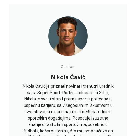
O autoru
Nikola Čavić
Nikola Čavić je priznati novinar i trenutni urednik
sajta Super Sport. Rođen i odrastao u Srbiji,
Nikola je svoju strast prema sportu pretvorio u
uspešnu karijeru, sa višegodišnjim iskustvom u
izveštavanju o nacionalnim i međunarodnim
sportskim događajima. Poseduje izuzetno
znanje o različitim sportovima, posebno o
fudbalu, košarci i tenisu, što mu omogućava da