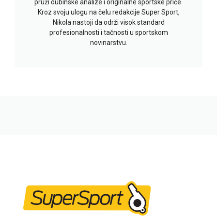
pruži dubinske analize i originalne sportske priče.
Kroz svoju ulogu na čelu redakcije Super Sport,
Nikola nastoji da održi visok standard
profesionalnosti i tačnosti u sportskom
novinarstvu.