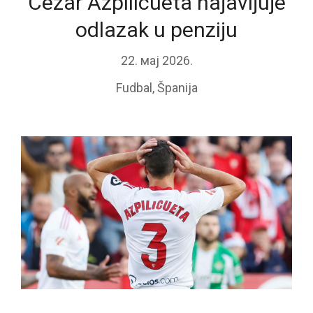
Cezar Azpilicueta najavljuje
odlazak u penziju
22. мај 2026.
Fudbal
,
Španija