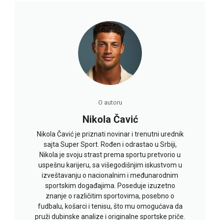
O autoru
Nikola Čavić
Nikola Čavić je priznati novinar i trenutni urednik
sajta Super Sport. Rođen i odrastao u Srbiji,
Nikola je svoju strast prema sportu pretvorio u
uspešnu karijeru, sa višegodišnjim iskustvom u
izveštavanju o nacionalnim i međunarodnim
sportskim događajima. Poseduje izuzetno
znanje o različitim sportovima, posebno o
fudbalu, košarci i tenisu, što mu omogućava da
pruži dubinske analize i originalne sportske priče.