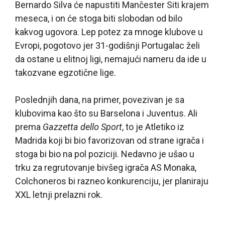
Bernardo Silva će napustiti Mančester Siti krajem
meseca, i on će stoga biti slobodan od bilo
kakvog ugovora. Lep potez za mnoge klubove u
Evropi, pogotovo jer 31-godišnji Portugalac želi
da ostane u elitnoj ligi, nemajući nameru da ide u
takozvane egzotične lige.
Poslednjih dana, na primer, povezivan je sa
klubovima kao što su Barselona i Juventus. Ali
prema
Gazzetta dello Sport
, to je Atletiko iz
Madrida koji bi bio favorizovan od strane igrača i
stoga bi bio na pol poziciji. Nedavno je ušao u
trku za regrutovanje bivšeg igrača AS Monaka,
Colchoneros bi razneo konkurenciju, jer planiraju
XXL letnji prelazni rok.