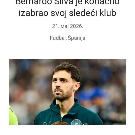
Bernardo Silva je konačno
izabrao svoj sledeći klub
21. мај 2026.
Fudbal
,
Španija