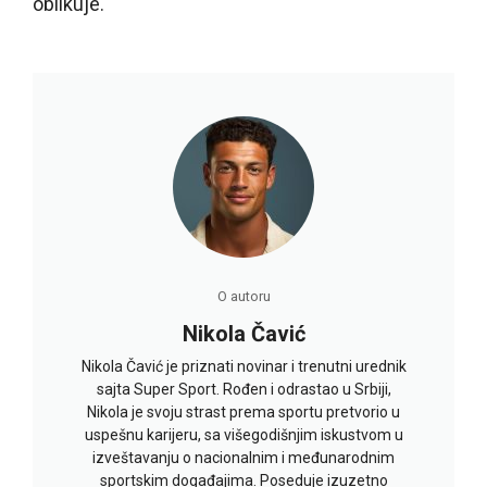
oblikuje.
O autoru
Nikola Čavić
Nikola Čavić je priznati novinar i trenutni urednik
sajta Super Sport. Rođen i odrastao u Srbiji,
Nikola je svoju strast prema sportu pretvorio u
uspešnu karijeru, sa višegodišnjim iskustvom u
izveštavanju o nacionalnim i međunarodnim
sportskim događajima. Poseduje izuzetno