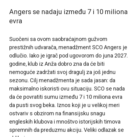
Angers se nadaju između 7 i 10 miliona
evra
Suočeni sa ovom saobraćajnom gužvom
prestižnih udvarača, menadžment SCO Angers je
odlučio. Iako je igrač pod ugovorom do juna 2027.
godine, klub iz Anža dobro zna da će biti
nemoguće zadržati svoj dragulj za još jednu
sezonu. Cilj menadžmenta je sada jasan: da
maksimalno iskoristi ovu situaciju. SCO se nada
da će povratiti sumu između 7 i 10 miliona evra
da pusti svog beka. Iznos koji je u velikoj meri
ostvariv s obzirom na finansijsku snagu
engleskih klubova i mnoštvo istorijskih timova
spremnih da preduzmu akciju. Veliki odlazak se