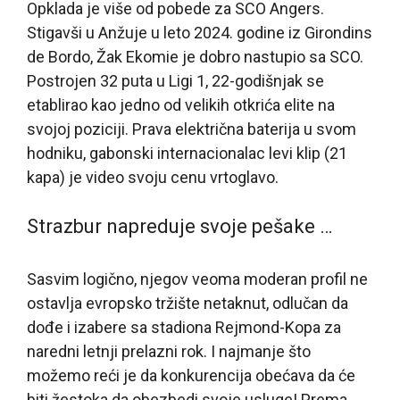
Opklada je više od pobede za SCO Angers.
Stigavši u Anžuje u leto 2024. godine iz Girondins
de Bordo, Žak Ekomie je dobro nastupio sa SCO.
Postrojen 32 puta u Ligi 1, 22-godišnjak se
etablirao kao jedno od velikih otkrića elite na
svojoj poziciji. Prava električna baterija u svom
hodniku, gabonski internacionalac levi klip (21
kapa) je video svoju cenu vrtoglavo.
Strazbur napreduje svoje pešake …
Sasvim logično, njegov veoma moderan profil ne
ostavlja evropsko tržište netaknut, odlučan da
dođe i izabere sa stadiona Rejmond-Kopa za
naredni letnji prelazni rok. I najmanje što
možemo reći je da konkurencija obećava da će
biti žestoka da obezbedi svoje usluge! Prema