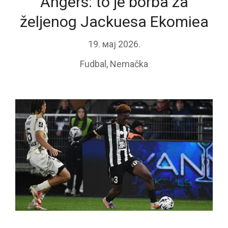
Angers: to je borba za
željenog Jackuesa Ekomiea
19. мај 2026.
Fudbal
,
Nemačka