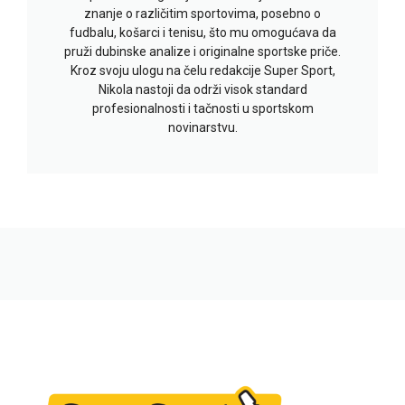
znanje o različitim sportovima, posebno o
fudbalu, košarci i tenisu, što mu omogućava da
pruži dubinske analize i originalne sportske priče.
Kroz svoju ulogu na čelu redakcije Super Sport,
Nikola nastoji da održi visok standard
profesionalnosti i tačnosti u sportskom
novinarstvu.