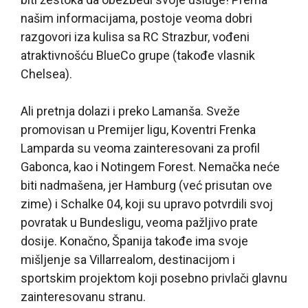
našim informacijama, postoje veoma dobri
razgovori iza kulisa sa RC Strazbur, vođeni
atraktivnošću BlueCo grupe (takođe vlasnik
Chelsea).
Ali pretnja dolazi i preko Lamanša. Sveže
promovisan u Premijer ligu, Koventri Frenka
Lamparda su veoma zainteresovani za profil
Gabonca, kao i Notingem Forest. Nemačka neće
biti nadmašena, jer Hamburg (već prisutan ove
zime) i Schalke 04, koji su upravo potvrdili svoj
povratak u Bundesligu, veoma pažljivo prate
dosije. Konačno, Španija takođe ima svoje
mišljenje sa Villarrealom, destinacijom i
sportskim projektom koji posebno privlači glavnu
zainteresovanu stranu.