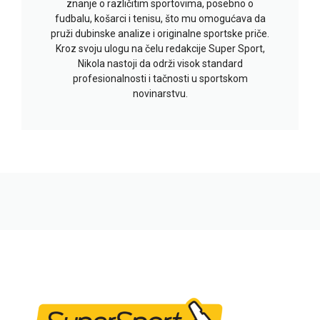
znanje o različitim sportovima, posebno o
fudbalu, košarci i tenisu, što mu omogućava da
pruži dubinske analize i originalne sportske priče.
Kroz svoju ulogu na čelu redakcije Super Sport,
Nikola nastoji da održi visok standard
profesionalnosti i tačnosti u sportskom
novinarstvu.