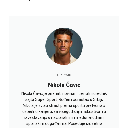
O autoru
Nikola Čavić
Nikola Čavić je priznati novinar i trenutni urednik
sajta Super Sport. Rođen i odrastao u Srbiji,
Nikola je svoju strast prema sportu pretvorio u
uspešnu karijeru, sa višegodišnjim iskustvom u
izveštavanju o nacionalnim i međunarodnim
sportskim događajima. Poseduje izuzetno