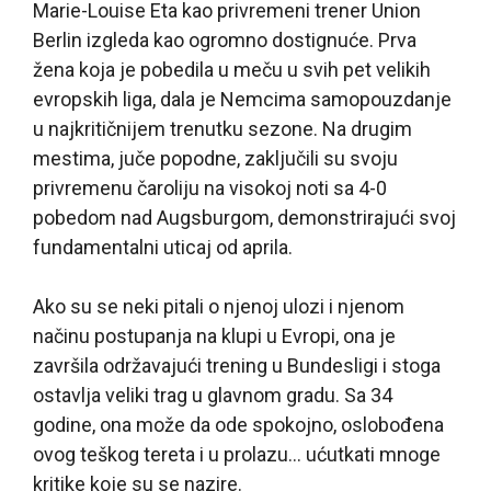
Marie-Louise Eta kao privremeni trener Union
Berlin izgleda kao ogromno dostignuće. Prva
žena koja je pobedila u meču u svih pet velikih
evropskih liga, dala je Nemcima samopouzdanje
u najkritičnijem trenutku sezone. Na drugim
mestima, juče popodne, zaključili su svoju
privremenu čaroliju na visokoj noti sa 4-0
pobedom nad Augsburgom, demonstrirajući svoj
fundamentalni uticaj od aprila.
Ako su se neki pitali o njenoj ulozi i njenom
načinu postupanja na klupi u Evropi, ona je
završila održavajući trening u Bundesligi i stoga
ostavlja veliki trag u glavnom gradu. Sa 34
godine, ona može da ode spokojno, oslobođena
ovog teškog tereta i u prolazu… ućutkati mnoge
kritike koje su se nazire.