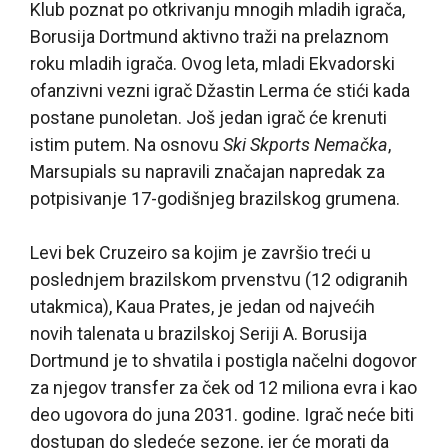
Klub poznat po otkrivanju mnogih mladih igrača,
Borusija Dortmund aktivno traži na prelaznom
roku mladih igrača. Ovog leta, mladi Ekvadorski
ofanzivni vezni igrač Džastin Lerma će stići kada
postane punoletan. Još jedan igrač će krenuti
istim putem. Na osnovu
Ski Skports Nemačka
,
Marsupials su napravili značajan napredak za
potpisivanje 17-godišnjeg brazilskog grumena.
Levi bek Cruzeiro sa kojim je završio treći u
poslednjem brazilskom prvenstvu (12 odigranih
utakmica), Kaua Prates, je jedan od najvećih
novih talenata u brazilskoj Seriji A. Borusija
Dortmund je to shvatila i postigla načelni dogovor
za njegov transfer za ček od 12 miliona evra i kao
deo ugovora do juna 2031. godine. Igrač neće biti
dostupan do sledeće sezone, jer će morati da