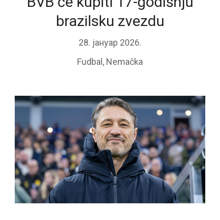
BVB će kupiti 17-godišnju
brazilsku zvezdu
28. јануар 2026.
Fudbal
,
Nemačka