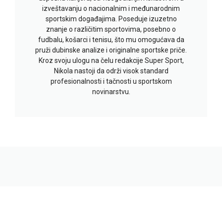
izveštavanju o nacionalnim i međunarodnim
sportskim događajima. Poseduje izuzetno
znanje o različitim sportovima, posebno o
fudbalu, košarci i tenisu, što mu omogućava da
pruži dubinske analize i originalne sportske priče.
Kroz svoju ulogu na čelu redakcije Super Sport,
Nikola nastoji da održi visok standard
profesionalnosti i tačnosti u sportskom
novinarstvu.