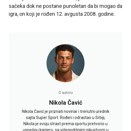
sačeka dok ne postane punoletan da bi mogao da
igra, on koji je rođen 12. avgusta 2008. godine.
O autoru
Nikola Čavić
Nikola Čavić je priznati novinar i trenutni urednik
sajta Super Sport. Rođen i odrastao u Srbiji,
Nikola je svoju strast prema sportu pretvorio u
uspešnu karijeru, sa višegodišnjim iskustvom u