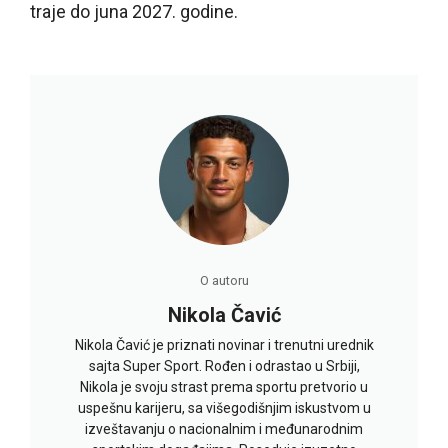
traje do juna 2027. godine.
O autoru
Nikola Čavić
Nikola Čavić je priznati novinar i trenutni urednik
sajta Super Sport. Rođen i odrastao u Srbiji,
Nikola je svoju strast prema sportu pretvorio u
uspešnu karijeru, sa višegodišnjim iskustvom u
izveštavanju o nacionalnim i međunarodnim