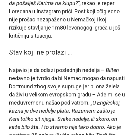
da pošalješ Karima na klupu?“
, rekao je reper
Loredana u Instagram priči. Post koji očigledno
nije prošao nezapaženo u Nemačkoj i koji
rizikuje stavljanje 1m80 levonogog igrača u još
kritičniju situaciju.
Stav koji ne prolazi …
Najavio je da odlazi poslednjih nedelja –
Bilten
nedavno je tvrdio da bi Nemac mogao da napusti
Dortmund zbog svoje supruge jer bi ona želela
da živi u velikom evropskom gradu – Adeimi se u
međuvremenu našao pod vatrom.
„U Engleskoj,
kazna je dve nedelje plata. Razumem zašto je
Kehl toliko sit njega. Svake nedelje, ili skoro, on
kaže bilo šta. I to stvarno nije tako dobro. Ako je