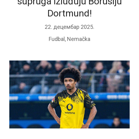
supruga izluđuju Borusiju
Dortmund!
22. децембар 2025.
Fudbal
,
Nemačka