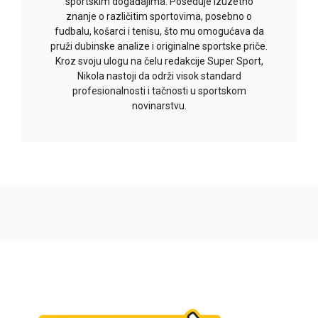
sportskim događajima. Poseduje izuzetno
znanje o različitim sportovima, posebno o
fudbalu, košarci i tenisu, što mu omogućava da
pruži dubinske analize i originalne sportske priče.
Kroz svoju ulogu na čelu redakcije Super Sport,
Nikola nastoji da održi visok standard
profesionalnosti i tačnosti u sportskom
novinarstvu.