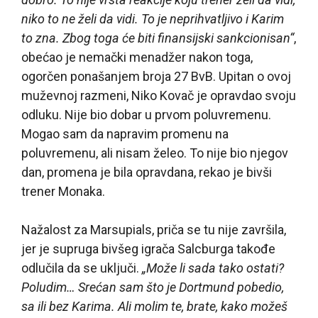
niko to ne želi da vidi. To je neprihvatljivo i Karim
to zna. Zbog toga će biti finansijski sankcionisan“
,
obećao je nemački menadžer nakon toga,
ogorčen ponašanjem broja 27 BvB. Upitan o ovoj
muževnoj razmeni, Niko Kovač je opravdao svoju
odluku. Nije bio dobar u prvom poluvremenu.
Mogao sam da napravim promenu na
poluvremenu, ali nisam želeo. To nije bio njegov
dan, promena je bila opravdana, rekao je bivši
trener Monaka.
Nažalost za Marsupials, priča se tu nije završila,
jer je supruga bivšeg igrača Salcburga takođe
odlučila da se uključi.
„Može li sada tako ostati?
Poludim… Srećan sam što je Dortmund pobedio,
sa ili bez Karima. Ali molim te, brate, kako možeš