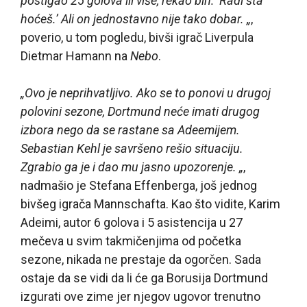
postigao 25 golova ili više, rekao bih: ‘Radi šta
hoćeš.’ Ali on jednostavno nije tako dobar. „
,
poverio, u tom pogledu, bivši igrač Liverpula
Dietmar Hamann na
Nebo
.
„Ovo je neprihvatljivo. Ako se to ponovi u drugoj
polovini sezone, Dortmund neće imati drugog
izbora nego da se rastane sa Adeemijem.
Sebastian Kehl je savršeno rešio situaciju.
Zgrabio ga je i dao mu jasno upozorenje. „
,
nadmašio je Stefana Effenberga, još jednog
bivšeg igrača Mannschafta. Kao što vidite, Karim
Adeimi, autor 6 golova i 5 asistencija u 27
mečeva u svim takmičenjima od početka
sezone, nikada ne prestaje da ogorčen. Sada
ostaje da se vidi da li će ga Borusija Dortmund
izgurati ove zime jer njegov ugovor trenutno