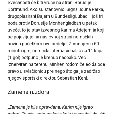
Svečanosti će biti vruće na strani Borusije
Dortmund. Ako su stanovnici Signal Iduna Parka,
drugoplasirani Bajern u Bundesligi, ubacili još tri
boda protiv Borusije Monhengladbah u petak
uveče, to je stav izvesnog Karima Adejemija koji
se pojavljuje na naslovnoj strani nemačkih
novina početkom ove nedelje. Zamenjen u 60.
minutu igre, nemački internacionalac sa 11 kapa
(1 gol) potpuno je krenuo naopako. Već
iznerviran na terenu, Minhen rodom želeo da ode
pravo u svlačionicu pre nego što ga je zadržao
njegov sportski direktor, Sebastian Kehl.
Zamena razdora
„Zamena je bila opravdana, Karim nije igrao
dobro. To nije vrsta reakcije koju trener želi da vidi,