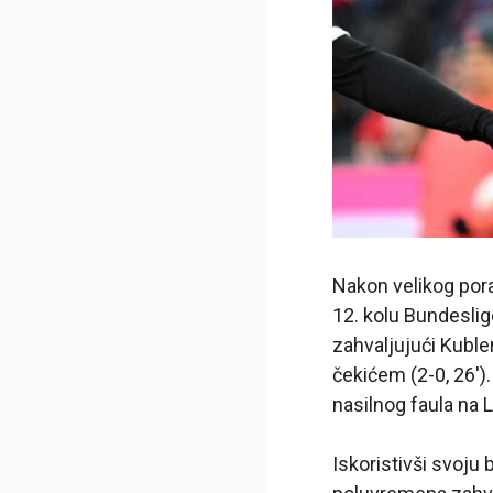
Nakon velikog pora
12. kolu Bundeslig
zahvaljujući Kuble
čekićem (2-0, 26′)
nasilnog faula na L
Iskoristivši svoju