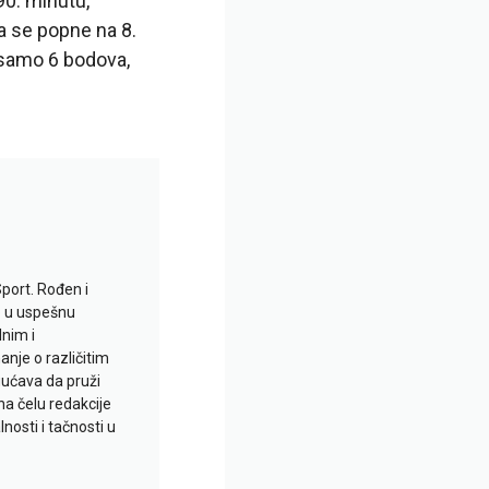
90. minutu,
a se popne na 8.
 samo 6 bodova,
Sport. Rođen i
io u uspešnu
lnim i
je o različitim
gućava da pruži
na čelu redakcije
nosti i tačnosti u