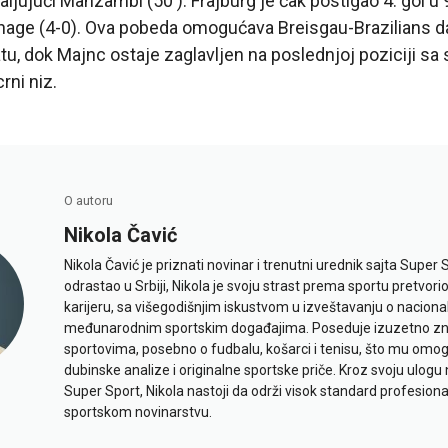
jujući Manzambi (50′). Frajburg je čak postigao 4. gol u 
rhage (4-0). Ova pobeda omogućava Breisgau-Brazilians d
, dok Majnc ostaje zaglavljen na poslednjoj poziciji sa
rni niz.
O autoru
Nikola Čavić
Nikola Čavić je priznati novinar i trenutni urednik sajta Super 
odrastao u Srbiji, Nikola je svoju strast prema sportu pretvor
karijeru, sa višegodišnjim iskustvom u izveštavanju o naciona
međunarodnim sportskim događajima. Poseduje izuzetno znan
sportovima, posebno o fudbalu, košarci i tenisu, što mu omo
dubinske analize i originalne sportske priče. Kroz svoju ulogu 
Super Sport, Nikola nastoji da održi visok standard profesional
sportskom novinarstvu.