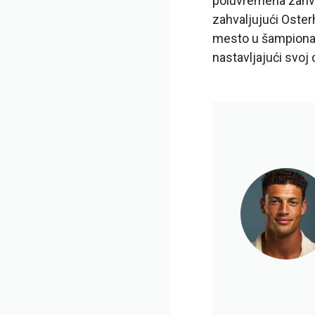
poluvremena zahval
zahvaljujući Oste
mesto u šampionatu
nastavljajući svoj c