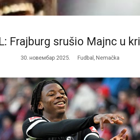
L: Frajburg srušio Majnc u kri
30. новембар 2025.
Fudbal
,
Nemačka