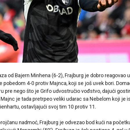
za od Bajern Minhena (6-2), Frajburg je dobro reagovao 
e pobedom 4-0 protiv Majnca, koji se još uvek bori. Domać
ru pre nego što je Grifo udvostručio vođstvo, dajući gost
. Majnc je tada pretrpeo veliki udarac sa Nebelom koji je 
ienhartu, ostavljajući svoj tim 10 protiv 11.
 brojčanu nadmoć, Frajburg je odvezao bod kući na počet