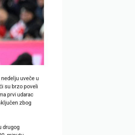
u nedelju uveče u
i su brzo poveli
ima prvi udarac
isključen zbog
ku drugog