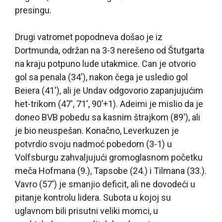
presingu.
Drugi vatromet popodneva došao je iz
Dortmunda, održan na 3-3 nerešeno od Štutgarta
na kraju potpuno lude utakmice. Can je otvorio
gol sa penala (34′), nakon čega je usledio gol
Beiera (41′), ali je Undav odgovorio zapanjujućim
het-trikom (47′, 71′, 90’+1). Adeimi je mislio da je
doneo BVB pobedu sa kasnim štrajkom (89′), ali
je bio neuspešan. Konačno, Leverkuzen je
potvrdio svoju nadmoć pobedom (3-1) u
Volfsburgu zahvaljujući gromoglasnom početku
meča Hofmana (9.), Tapsobe (24.) i Tilmana (33.).
Vavro (57′) je smanjio deficit, ali ne dovodeći u
pitanje kontrolu lidera. Subota u kojoj su
uglavnom bili prisutni veliki momci, u