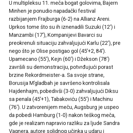
U multipleksu 11. meča bogat golovima, Bajern
Minhen je ponudio napadački festival
razbijanjem Frajburga (6-2) na Allianz Areni.
Uprkos tome što su ih iznenadili Suzuki (12′) i
Manzambi (17′), Kompanijevi Bavarci su
preokrenuli situaciju zahvaljujući Karlu (22′), pre
nego što je Olise postigao gol (45’+2, 84′).
Upamecano (55′), Kejn (60′) i Džekson (78′)
završili su demonstraciju, potvrđujući porast
brzine Rekordmeister-a. Sa svoje strane,
Borusija M’gladbah je savršeno kontrolisala
Hajdenhajm, pobedivši (3-0) zahvaljujući Diksu
sa penala (45’+1), Tabakoviću (55′) i Machinu
(76′). U zatvorenijem meču, Augsburg je uspeo
da pobedi Hamburg (1-0) nakon teškog meča,
gde je realizam napravio razliku za ljude Sandra
Vagnera, autore solidnog učinka u udaru i