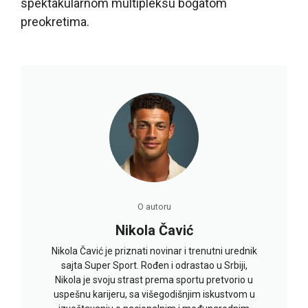
spektakularnom multipleksu bogatom
preokretima.
O autoru
Nikola Čavić
Nikola Čavić je priznati novinar i trenutni urednik
sajta Super Sport. Rođen i odrastao u Srbiji,
Nikola je svoju strast prema sportu pretvorio u
uspešnu karijeru, sa višegodišnjim iskustvom u