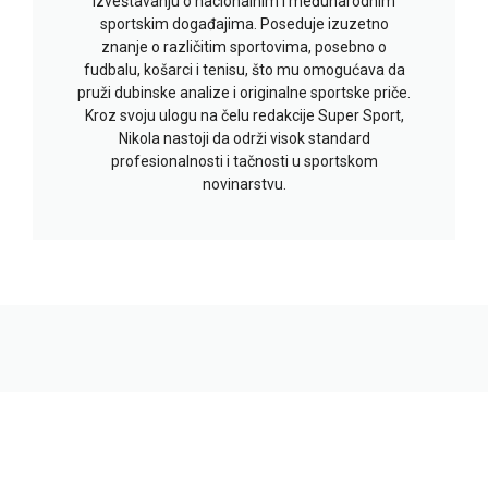
izveštavanju o nacionalnim i međunarodnim
sportskim događajima. Poseduje izuzetno
znanje o različitim sportovima, posebno o
fudbalu, košarci i tenisu, što mu omogućava da
pruži dubinske analize i originalne sportske priče.
Kroz svoju ulogu na čelu redakcije Super Sport,
Nikola nastoji da održi visok standard
profesionalnosti i tačnosti u sportskom
novinarstvu.