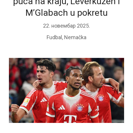
puca na kraju, Leverkuzen i
M’Glabach u pokretu
22. новембар 2025.
Fudbal
,
Nemačka