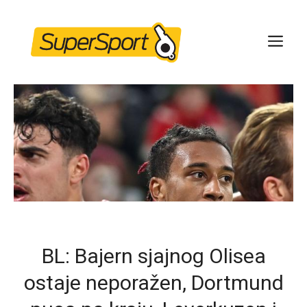
Skip
to
ME
content
BL: Bajern sjajnog Olisea
ostaje neporažen, Dortmund