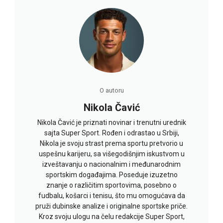
O autoru
Nikola Čavić
Nikola Čavić je priznati novinar i trenutni urednik
sajta Super Sport. Rođen i odrastao u Srbiji,
Nikola je svoju strast prema sportu pretvorio u
uspešnu karijeru, sa višegodišnjim iskustvom u
izveštavanju o nacionalnim i međunarodnim
sportskim događajima. Poseduje izuzetno
znanje o različitim sportovima, posebno o
fudbalu, košarci i tenisu, što mu omogućava da
pruži dubinske analize i originalne sportske priče.
Kroz svoju ulogu na čelu redakcije Super Sport,