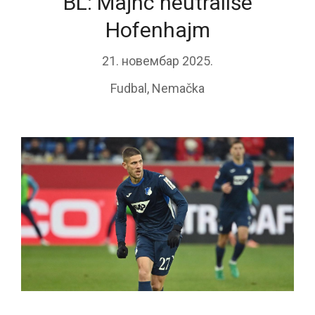
BL: Majnc neutrališe
Hofenhajm
21. новембар 2025.
Fudbal
,
Nemačka