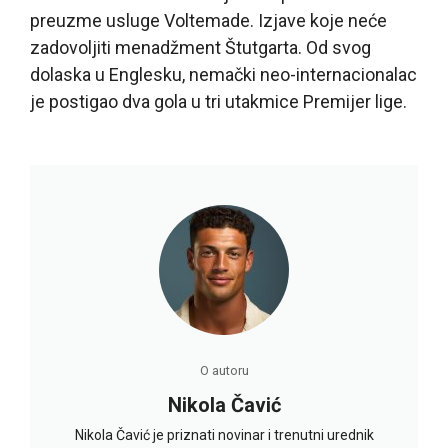
preuzme usluge Voltemade. Izjave koje neće
zadovoljiti menadžment Štutgarta. Od svog
dolaska u Englesku, nemački neo-internacionalac
je postigao dva gola u tri utakmice Premijer lige.
O autoru
Nikola Čavić
Nikola Čavić je priznati novinar i trenutni urednik