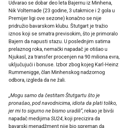
Udvarao se dobar deo leta Bajernu iz Minhena,
Nik Voltemade (23 godine, 3 utakmice i 2 gola u
Premijer ligi ove sezone) konačno se nije
pridružio bavarskom klubu. Štutgart je tražio
iznos koji se smatra previsokim, što je primoralo
Bajern da napusti stazu. U poslednjim satima
prelaznog roka, nemački napadač je otišao u
Njukasl, za transfer procenjen na 90 miliona evra,
uključujući i bonuse. Izbor zbog kojeg Karl-Heinz
Rummenigge, član Minhenskog nadzornog
odbora, izgleda da ne žali.
„Mogu samo da čestitam Štutgartu što je
pronašao, pod navodnicima, idiota da plati toliko,
jer mi to sigurno ne bismo uradili“
, rekao je bivši
napadač medijima
SU24
, koji precizira da
bavarski menadžment nije bio spreman da