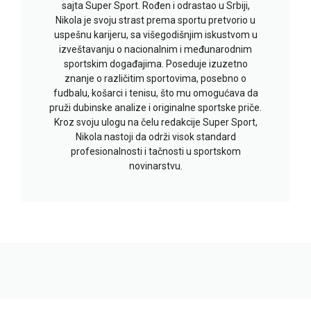
sajta Super Sport. Rođen i odrastao u Srbiji,
Nikola je svoju strast prema sportu pretvorio u
uspešnu karijeru, sa višegodišnjim iskustvom u
izveštavanju o nacionalnim i međunarodnim
sportskim događajima. Poseduje izuzetno
znanje o različitim sportovima, posebno o
fudbalu, košarci i tenisu, što mu omogućava da
pruži dubinske analize i originalne sportske priče.
Kroz svoju ulogu na čelu redakcije Super Sport,
Nikola nastoji da održi visok standard
profesionalnosti i tačnosti u sportskom
novinarstvu.