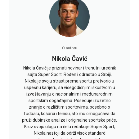
O autoru
Nikola Čavić
Nikola Čavić je priznati novinar i trenutni urednik
sajta Super Sport. Rođen i odrastao u Srbiji,
Nikola je svoju strast prema sportu pretvorio u
uspešnu karijeru, sa višegodišnjim iskustvom u
izveštavanju o nacionalnim i međunarodnim
sportskim događajima. Poseduje izuzetno
znanje o različitim sportovima, posebno o
fudbalu, košarci i tenisu, što mu omogućava da
pruži dubinske analize i originalne sportske priče.
Kroz svoju ulogu na čelu redakcije Super Sport,
Nikola nastoji da održi visok standard