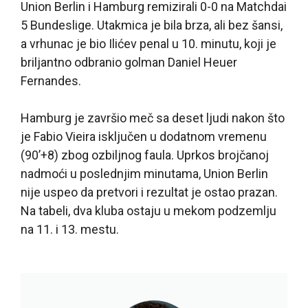
Union Berlin i Hamburg remizirali 0-0 na Matchdai
5 Bundeslige. Utakmica je bila brza, ali bez šansi,
a vrhunac je bio Ilićev penal u 10. minutu, koji je
briljantno odbranio golman Daniel Heuer
Fernandes.
Hamburg je završio meč sa deset ljudi nakon što
je Fabio Vieira isključen u dodatnom vremenu
(90’+8) zbog ozbiljnog faula. Uprkos brojčanoj
nadmoći u poslednjim minutama, Union Berlin
nije uspeo da pretvori i rezultat je ostao prazan.
Na tabeli, dva kluba ostaju u mekom podzemlju
na 11. i 13. mestu.