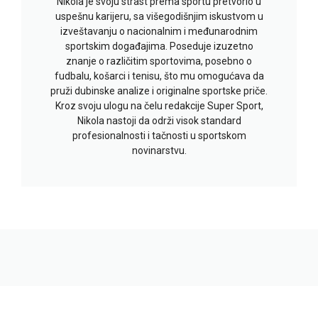
Nikola je svoju strast prema sportu pretvorio u
uspešnu karijeru, sa višegodišnjim iskustvom u
izveštavanju o nacionalnim i međunarodnim
sportskim događajima. Poseduje izuzetno
znanje o različitim sportovima, posebno o
fudbalu, košarci i tenisu, što mu omogućava da
pruži dubinske analize i originalne sportske priče.
Kroz svoju ulogu na čelu redakcije Super Sport,
Nikola nastoji da održi visok standard
profesionalnosti i tačnosti u sportskom
novinarstvu.