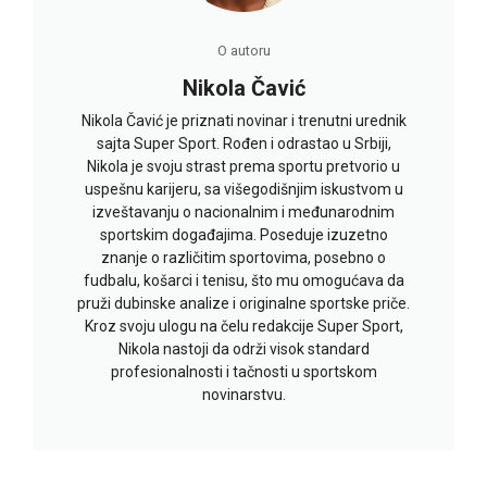
O autoru
Nikola Čavić
Nikola Čavić je priznati novinar i trenutni urednik
sajta Super Sport. Rođen i odrastao u Srbiji,
Nikola je svoju strast prema sportu pretvorio u
uspešnu karijeru, sa višegodišnjim iskustvom u
izveštavanju o nacionalnim i međunarodnim
sportskim događajima. Poseduje izuzetno
znanje o različitim sportovima, posebno o
fudbalu, košarci i tenisu, što mu omogućava da
pruži dubinske analize i originalne sportske priče.
Kroz svoju ulogu na čelu redakcije Super Sport,
Nikola nastoji da održi visok standard
profesionalnosti i tačnosti u sportskom
novinarstvu.