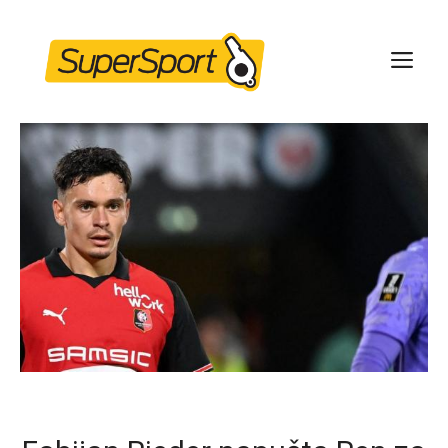
Skip
to
ME
content