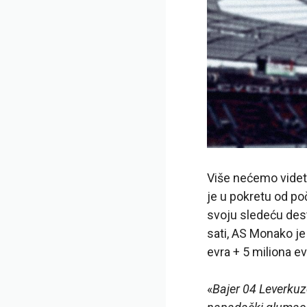
Više nećemo videti
je u pokretu od po
svoju sledeću dest
sati, AS Monako je
evra + 5 miliona e
«
Bajer 04 Leverkuz