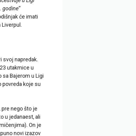
čestvuje u Ligi
. godine
“
išnjak će imati
 Liverpul.
 svoj napredak.
 23 utakmice u
o sa Bajerom u Ligi
o povreda koje su
 pre nego što je
o u jedanaest, ali
kmičenjima). On je
tpuno novi izazov