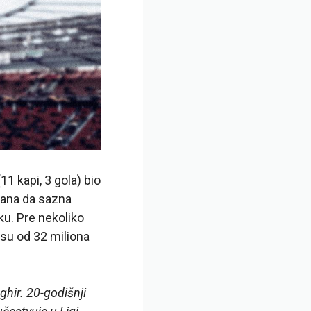
1 kapi, 3 gola) bio
 dana da sazna
ku. Pre nekoliko
osu od 32 miliona
hir. 20-godišnji