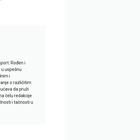
Sport. Rođen i
io u uspešnu
lnim i
je o različitim
gućava da pruži
na čelu redakcije
nosti i tačnosti u