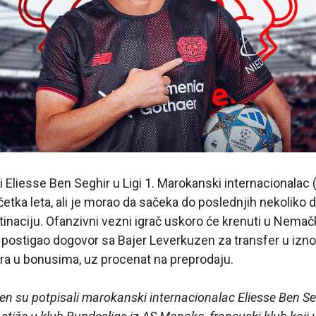
 Eliesse Ben Seghir u Ligi 1. Marokanski internacionalac (1
četka leta, ali je morao da sačeka do poslednjih nekoliko
inaciju. Ofanzivni vezni igrač uskoro će krenuti u Nemač
 postigao dogovor sa Bajer Leverkuzen za transfer u izn
vra u bonusima, uz procenat na preprodaju.
en su potpisali marokanski internacionalac Eliesse Ben Seg