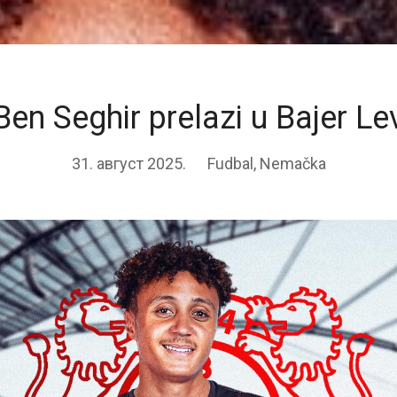
Ben Seghir prelazi u Bajer L
31. август 2025.
Fudbal
,
Nemačka