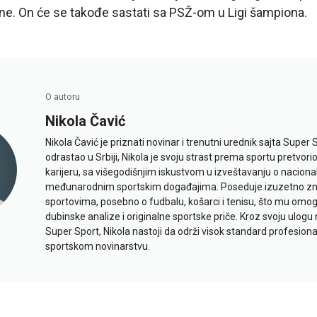
ne. On će se takođe sastati sa PSŽ-om u Ligi šampiona.
O autoru
Nikola Čavić
Nikola Čavić je priznati novinar i trenutni urednik sajta Super 
odrastao u Srbiji, Nikola je svoju strast prema sportu pretvor
karijeru, sa višegodišnjim iskustvom u izveštavanju o naciona
međunarodnim sportskim događajima. Poseduje izuzetno znan
sportovima, posebno o fudbalu, košarci i tenisu, što mu omo
dubinske analize i originalne sportske priče. Kroz svoju ulogu 
Super Sport, Nikola nastoji da održi visok standard profesional
sportskom novinarstvu.