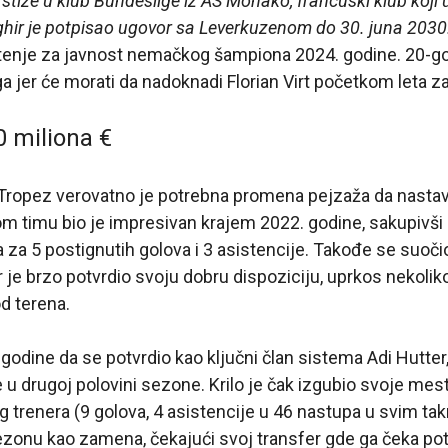
tiže u klub Bundeslige iz AS Monako, francuski klub koji u
hir je potpisao ugovor sa Leverkuzenom do 30. juna 2030
enje za javnost nemačkog šampiona 2024. godine. 20-god
a jer će morati da nadoknadi Florian Virt početkom leta za
0 miliona €
ropez verovatno je potrebna promena pejzaža da nastavi
m timu bio je impresivan krajem 2022. godine, sakupivši
za 5 postignutih golova i 3 asistencije. Takođe se suoči
 je brzo potvrdio svoju dobru dispoziciju, uprkos nekolik
od terena.
godine da se potvrdio kao ključni član sistema Adi Hutter,
 u drugoj polovini sezone. Krilo je čak izgubio svoje mest
g trenera (9 golova, 4 asistencije u 46 nastupa u svim ta
zonu kao zamena, čekajući svoj transfer gde ga čeka po