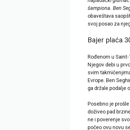
napadački glumac s
šampiona. Ben Seg
obaveštava saopšt
svoj posao za njeg
Bajer plaća 3
Rođenom u Saint-T
Njegov debi u prvo
svim takmičenjima 
Evrope. Ben Seghir
ga držale podalje 
Posebno je prošle 
doživeo pad brzine
ne i poverenje svo
počeo ovu novu se