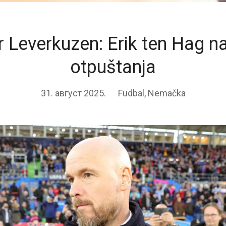
r Leverkuzen: Erik ten Hag na 
otpuštanja
31. август 2025.
Fudbal
,
Nemačka