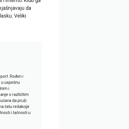
i i interno. Klub ga
bjašnjavaju da
lasku. Veliki
Sport. Rođen i
io u uspešnu
lnim i
je o različitim
gućava da pruži
na čelu redakcije
nosti i tačnosti u