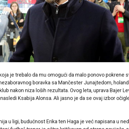
a koja je trebalo da mu omogući da malo ponovo pokrene sv
nezaboravnog boravka sa Mančester Junajtedom, holands
klub nakon niza loših rezultata. Ovog leta, uprava Bajer 
 nasledi Ksabija Alonsa. Ali jasno je da se ovaj izbor očigl
ija u ligi, budućnost Erika ten Haga je već napisana u n