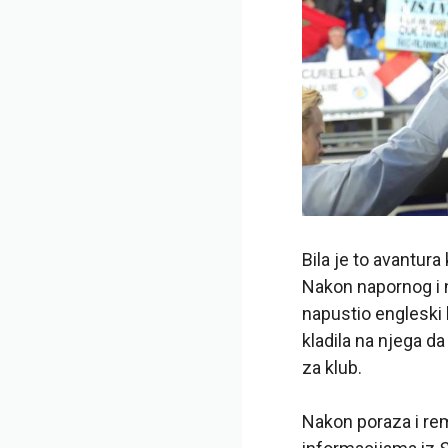
Bila je to avantur
Nakon napornog i 
napustio engleski 
kladila na njega da
za klub.
Nakon poraza i rem