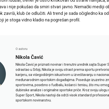
toni fudbal
, trener je oštro kritikovan od strane navijača, al
a i nije pokušao da smiri stvari javno. Nemački mediji o
k završi, klub će odlučiti. Ali trend je sada očigledno ka od
i je stoga vidno kladio na pogrešan profil.
O autoru
Nikola Čavić
Nikola Čavić je priznati novinar i trenutni urednik sajta Super 
odrastao u Srbiji, Nikola je svoju strast prema sportu pretvor
karijeru, sa višegodišnjim iskustvom u izveštavanju o naciona
međunarodnim sportskim događajima. Poseduje izuzetno znan
sportovima, posebno o fudbalu, košarci i tenisu, što mu omo
dubinske analize i originalne sportske priče. Kroz svoju ulogu 
Super Sport, Nikola nastoji da održi visok standard profesional
sportskom novinarstvu.