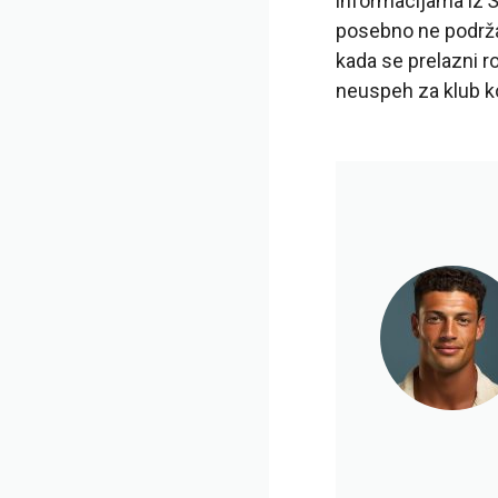
informacijama iz
S
posebno ne podržav
kada se prelazni ro
neuspeh za klub koj