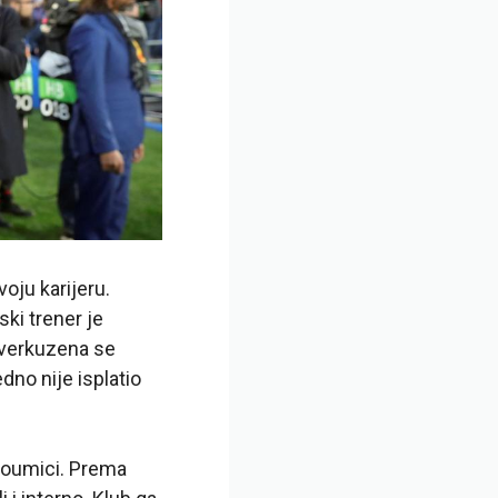
oju karijeru.
ki trener je
Leverkuzena se
edno nije isplatio
edoumici. Prema