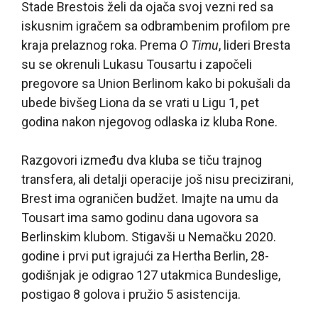
Stade Brestois želi da ojača svoj vezni red sa
iskusnim igračem sa odbrambenim profilom pre
kraja prelaznog roka. Prema
O Timu
, lideri Bresta
su se okrenuli Lukasu Tousartu i započeli
pregovore sa Union Berlinom kako bi pokušali da
ubede bivšeg Liona da se vrati u Ligu 1, pet
godina nakon njegovog odlaska iz kluba Rone.
Razgovori između dva kluba se tiču trajnog
transfera, ali detalji operacije još nisu precizirani,
Brest ima ograničen budžet. Imajte na umu da
Tousart ima samo godinu dana ugovora sa
Berlinskim klubom. Stigavši u Nemačku 2020.
godine i prvi put igrajući za Hertha Berlin, 28-
godišnjak je odigrao 127 utakmica Bundeslige,
postigao 8 golova i pružio 5 asistencija.