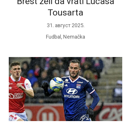
Brest želi da vrati Lucasa
Tousarta
31. август 2025.
Fudbal
,
Nemačka