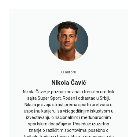
O autoru
Nikola Čavić
Nikola Čavić je priznati novinar i trenutni urednik
sajta Super Sport. Rođen i odrastao u Srbiji,
Nikola je svoju strast prema sportu pretvorio u
uspešnu karijeru, sa višegodišnjim iskustvom u
izveštavanju o nacionalnim i međunarodnim
sportskim događajima. Poseduje izuzetno
znanje o različitim sportovima, posebno o
fudbalu, košarci i tenisu, što mu omogućava da