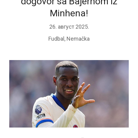
dogovor sa Bajernom iz
Minhena!
26. август 2025.
Fudbal
,
Nemačka