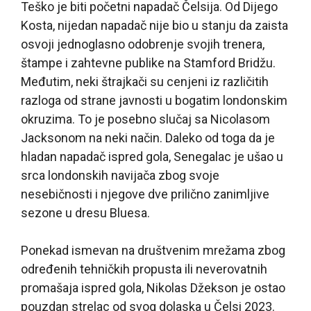
Teško je biti početni napadač Čelsija. Od Dijego
Kosta, nijedan napadač nije bio u stanju da zaista
osvoji jednoglasno odobrenje svojih trenera,
štampe i zahtevne publike na Stamford Bridžu.
Međutim, neki štrajkači su cenjeni iz različitih
razloga od strane javnosti u bogatim londonskim
okruzima. To je posebno slučaj sa Nicolasom
Jacksonom na neki način. Daleko od toga da je
hladan napadač ispred gola, Senegalac je ušao u
srca londonskih navijača zbog svoje
nesebičnosti i njegove dve prilično zanimljive
sezone u dresu Bluesa.
Ponekad ismevan na društvenim mrežama zbog
određenih tehničkih propusta ili neverovatnih
promašaja ispred gola, Nikolas Džekson je ostao
pouzdan strelac od svog dolaska u Čelsi 2023.