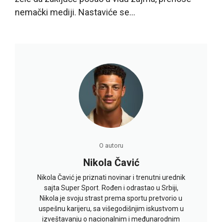
nemački mediji. Nastaviće se…
O autoru
Nikola Čavić
Nikola Čavić je priznati novinar i trenutni urednik
sajta Super Sport. Rođen i odrastao u Srbiji,
Nikola je svoju strast prema sportu pretvorio u
uspešnu karijeru, sa višegodišnjim iskustvom u
izveštavanju o nacionalnim i međunarodnim