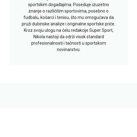
sportskim događajima. Poseduje izuzetno
znanje o različitim sportovima, posebno o
fudbalu, košarci i tenisu, što mu omogućava da
pruži dubinske analize i originalne sportske priče.
Kroz svoju ulogu na čelu redakcije Super Sport,
Nikola nastoji da održi visok standard
profesionalnosti i tačnosti u sportskom
novinarstvu.