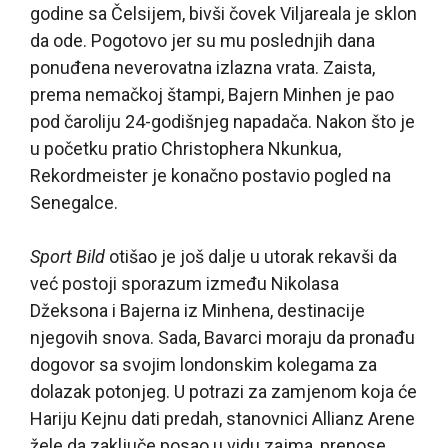
godine sa Čelsijem, bivši čovek Viljareala je sklon
da ode. Pogotovo jer su mu poslednjih dana
ponuđena neverovatna izlazna vrata. Zaista,
prema nemačkoj štampi, Bajern Minhen je pao
pod čaroliju 24-godišnjeg napadača. Nakon što je
u početku pratio Christophera Nkunkua,
Rekordmeister je konačno postavio pogled na
Senegalce.
Sport Bild
otišao je još dalje u utorak rekavši da
već postoji sporazum između Nikolasa
Džeksona i Bajerna iz Minhena, destinacije
njegovih snova. Sada, Bavarci moraju da pronađu
dogovor sa svojim londonskim kolegama za
dolazak potonjeg. U potrazi za zamjenom koja će
Hariju Kejnu dati predah, stanovnici Allianz Arene
žele da zaključe posao u vidu zajma, prenose