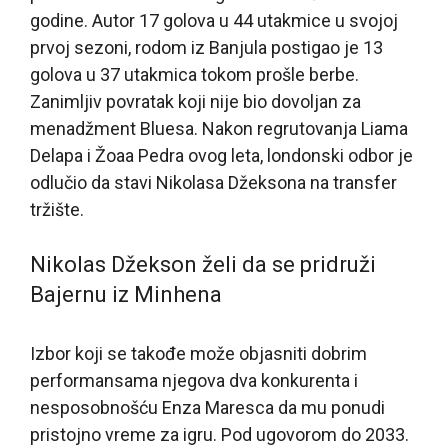
godine. Autor 17 golova u 44 utakmice u svojoj
prvoj sezoni, rodom iz Banjula postigao je 13
golova u 37 utakmica tokom prošle berbe.
Zanimljiv povratak koji nije bio dovoljan za
menadžment Bluesa. Nakon regrutovanja Liama
Delapa i Žoaa Pedra ovog leta, londonski odbor je
odlučio da stavi Nikolasa Džeksona na transfer
tržište.
Nikolas Džekson želi da se pridruži
Bajernu iz Minhena
Izbor koji se takođe može objasniti dobrim
performansama njegova dva konkurenta i
nesposobnošću Enza Maresca da mu ponudi
pristojno vreme za igru. Pod ugovorom do 2033.