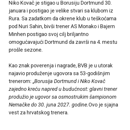
Niko Kovač je stigao u Borusiju Dortmund 30.
januara i postigao je velike stvari sa klubom iz
Rura. Sa zadatkom da okrene klub u teškoćama
pod Nuri Sahin, bivši trener AS Monako i Bajern
Minhen postigao svoj cilj briljantno
omogućavajući Dortmund da završi na 4. mestu
prošle sezone.
Kao znak poverenja i nagrade, BVB je u utorak
najavio produženje ugovora sa 53-godišnjim
trenerom: „
Borusija Dortmund i Niko Kovač
zajedno kreću napred u budućnost: glavni trener
produžio je ugovor sa osmostrukim šampionom
Nemačke do 30. juna 2027. godine.
Ovo je sjajna
vest za hrvatskog trenera.