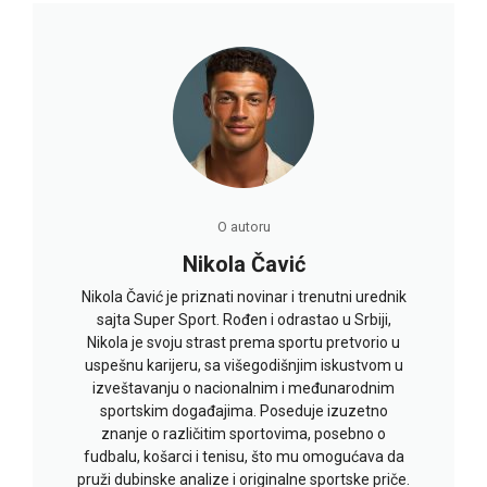
O autoru
Nikola Čavić
Nikola Čavić je priznati novinar i trenutni urednik
sajta Super Sport. Rođen i odrastao u Srbiji,
Nikola je svoju strast prema sportu pretvorio u
uspešnu karijeru, sa višegodišnjim iskustvom u
izveštavanju o nacionalnim i međunarodnim
sportskim događajima. Poseduje izuzetno
znanje o različitim sportovima, posebno o
fudbalu, košarci i tenisu, što mu omogućava da
pruži dubinske analize i originalne sportske priče.