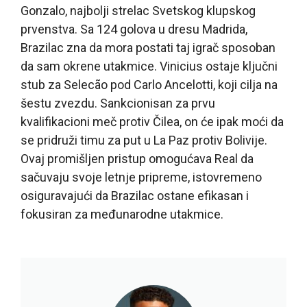
Gonzalo, najbolji strelac Svetskog klupskog
prvenstva. Sa 124 golova u dresu Madrida,
Brazilac zna da mora postati taj igrač sposoban
da sam okrene utakmice. Vinicius ostaje ključni
stub za Selecão pod Carlo Ancelotti, koji cilja na
šestu zvezdu. Sankcionisan za prvu
kvalifikacioni meč protiv Čilea, on će ipak moći da
se pridruži timu za put u La Paz protiv Bolivije.
Ovaj promišljen pristup omogućava Real da
sačuvaju svoje letnje pripreme, istovremeno
osiguravajući da Brazilac ostane efikasan i
fokusiran za međunarodne utakmice.