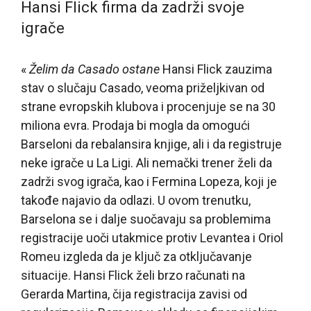
Hansi Flick firma da zadrži svoje
igrače
«
Želim da Casado ostane
Hansi Flick zauzima
stav o slučaju Casado, veoma priželjkivan od
strane evropskih klubova i procenjuje se na 30
miliona evra. Prodaja bi mogla da omogući
Barseloni da rebalansira knjige, ali i da registruje
neke igrače u La Ligi. Ali nemački trener želi da
zadrži svog igrača, kao i Fermina Lopeza, koji je
takođe najavio da odlazi. U ovom trenutku,
Barselona se i dalje suočavaju sa problemima
registracije uoči utakmice protiv Levantea i Oriol
Romeu izgleda da je ključ za otključavanje
situacije. Hansi Flick želi brzo računati na
Gerarda Martina, čija registracija zavisi od