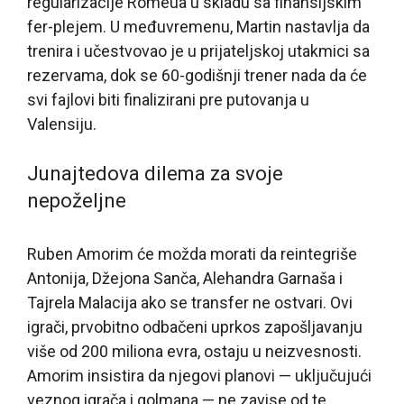
regularizacije Romeua u skladu sa finansijskim
fer-plejem. U međuvremenu, Martin nastavlja da
trenira i učestvovao je u prijateljskoj utakmici sa
rezervama, dok se 60-godišnji trener nada da će
svi fajlovi biti finalizirani pre putovanja u
Valensiju.
Junajtedova dilema za svoje
nepoželjne
Ruben Amorim će možda morati da reintegriše
Antonija, Džejona Sanča, Alehandra Garnaša i
Tajrela Malacija ako se transfer ne ostvari. Ovi
igrači, prvobitno odbačeni uprkos zapošljavanju
više od 200 miliona evra, ostaju u neizvesnosti.
Amorim insistira da njegovi planovi — uključujući
veznog igrača i golmana — ne zavise od te