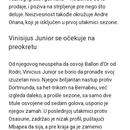
prodaje, i poziva na strpljenje pre nego što
deluje. Neizvesnost takođe okružuje Andre
Onana, koji je isključen u prvoj utakmici sezone.
Vinisijus Junior se očekuje na
preokretu
Od njegovog neuspeha da osvoji Ballon d’Or od
Rodri, Vinicius Junior se borio da pronađe svoj
izuzetan nivo. Njegov briljantan nastup protiv
Dortmunda, sa het-trikom na Bernabeu, već
izgleda daleko, a prošle sezone, sa samo dve
titule osvojene od sedam golova, usporio je
njegov zamah. U poslednjoj utakmici protiv
Osasune, zadržao je nizak profil, puštajući
Mbapea da sija, a pre kraja ga je zamenio