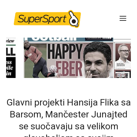
Skip
to
ME
content
Glavni projekti Hansija Flika sa
Barsom, Mančester Junajted
se suočavaju sa velikom