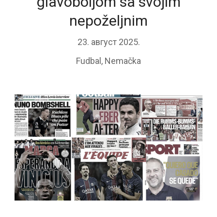
glavoboljom sa svojim
nepoželjnim
23. август 2025.
Fudbal
,
Nemačka