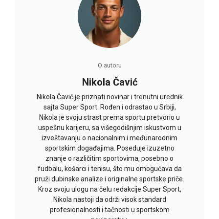
O autoru
Nikola Čavić
Nikola Čavić je priznati novinar i trenutni urednik
sajta Super Sport. Rođen i odrastao u Srbiji,
Nikola je svoju strast prema sportu pretvorio u
uspešnu karijeru, sa višegodišnjim iskustvom u
izveštavanju o nacionalnim i međunarodnim
sportskim događajima. Poseduje izuzetno
znanje o različitim sportovima, posebno o
fudbalu, košarci i tenisu, što mu omogućava da
pruži dubinske analize i originalne sportske priče.
Kroz svoju ulogu na čelu redakcije Super Sport,
Nikola nastoji da održi visok standard
profesionalnosti i tačnosti u sportskom