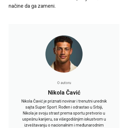
načine da ga zameni.
O autoru
Nikola Čavić
Nikola Čavić je priznati novinar i trenutni urednik
sajta Super Sport. Rođen i odrastao u Srbiji,
Nikola je svoju strast prema sportu pretvorio u
uspešnu karijeru, sa višegodišnjim iskustvom u
izveštavanju o nacionalnim i međunarodnim