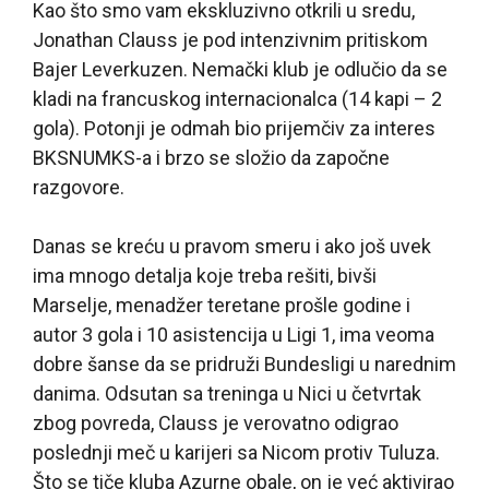
Kao što smo vam ekskluzivno otkrili u sredu,
Jonathan Clauss je pod intenzivnim pritiskom
Bajer Leverkuzen. Nemački klub je odlučio da se
kladi na francuskog internacionalca (14 kapi – 2
gola). Potonji je odmah bio prijemčiv za interes
BKSNUMKS-a i brzo se složio da započne
razgovore.
Danas se kreću u pravom smeru i ako još uvek
ima mnogo detalja koje treba rešiti, bivši
Marselje, menadžer teretane prošle godine i
autor 3 gola i 10 asistencija u Ligi 1, ima veoma
dobre šanse da se pridruži Bundesligi u narednim
danima. Odsutan sa treninga u Nici u četvrtak
zbog povreda, Clauss je verovatno odigrao
poslednji meč u karijeri sa Nicom protiv Tuluza.
Što se tiče kluba Azurne obale, on je već aktivirao