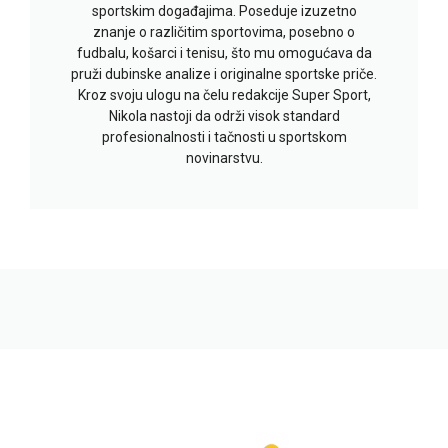
sportskim događajima. Poseduje izuzetno
znanje o različitim sportovima, posebno o
fudbalu, košarci i tenisu, što mu omogućava da
pruži dubinske analize i originalne sportske priče.
Kroz svoju ulogu na čelu redakcije Super Sport,
Nikola nastoji da održi visok standard
profesionalnosti i tačnosti u sportskom
novinarstvu.