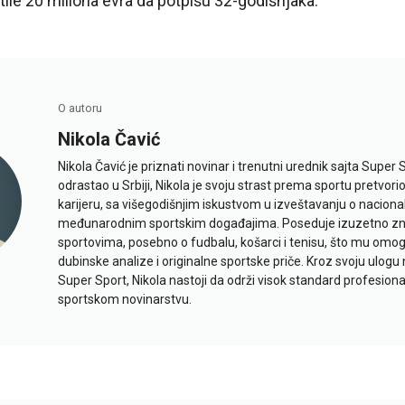
ile 20 miliona evra da potpišu 32-godišnjaka.
O autoru
Nikola Čavić
Nikola Čavić je priznati novinar i trenutni urednik sajta Super 
odrastao u Srbiji, Nikola je svoju strast prema sportu pretvor
karijeru, sa višegodišnjim iskustvom u izveštavanju o naciona
međunarodnim sportskim događajima. Poseduje izuzetno znan
sportovima, posebno o fudbalu, košarci i tenisu, što mu omo
dubinske analize i originalne sportske priče. Kroz svoju ulogu 
Super Sport, Nikola nastoji da održi visok standard profesional
sportskom novinarstvu.