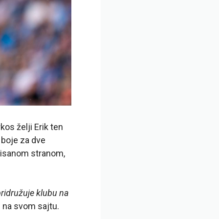
kos želji Erik ten
 boje za dve
ovisanom stranom,
pridružuje klubu na
is na svom sajtu.