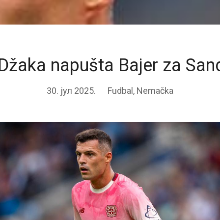
 Džaka napušta Bajer za San
30. јул 2025.
Fudbal
,
Nemačka