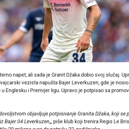
terno napet, ali sada je Granit Džaka dobio svoj slučaj. Upr
švajcarski vezista napušta Bajer Leverkuzen, gde je nosio
i u Englesku i Premijer ligu. Upravo je potpisao sa prom
ovoljstvom objavljuje potpisivanje Granita Džaka, koji se 
 iz Bajer 04 Leverkuzen
„, piše klub koji trenira Regis Le Br