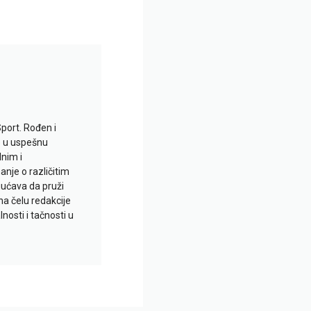
Sport. Rođen i
io u uspešnu
lnim i
je o različitim
gućava da pruži
na čelu redakcije
nosti i tačnosti u