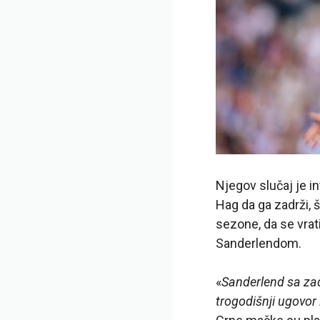
Njegov slučaj je in
Hag da ga zadrži, 
sezone, da se vrat
Sanderlendom.
«
Sanderlend sa zad
trogodišnji ugovor