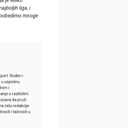
 je veliko
boljih liga, i
a pobedimo mnoge
Sport. Rođen i
io u uspešnu
lnim i
je o različitim
gućava da pruži
na čelu redakcije
nosti i tačnosti u