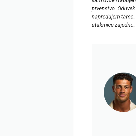
sam ovde i radujem
prvenstvo. Oduvek 
napredujem tamo. 
utakmice zajedno. 