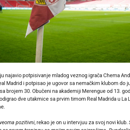
lju najavio potpisivanje mladog veznog igrača Chema And
al Madrid i potpisao je ugovor sa nemačkim klubom do ju
s sa brojem 30. Obučeni na akademiji Merengue od 13. god
 odigrao dve utakmice sa prvim timom Real Madrida u La L
ne.
u veoma pozitivni
, rekao je on u intervjuu za svoj novi klub.