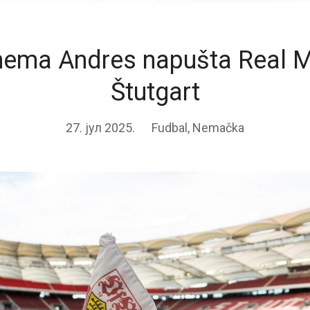
hema Andres napušta Real M
Štutgart
27. јул 2025.
Fudbal
,
Nemačka