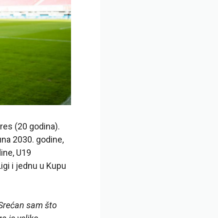
res (20 godina).
na 2030. godine,
ine, U19
igi i jednu u Kupu
Srećan sam što