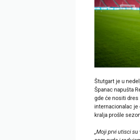
Štutgart je u nede
Španac napušta Re
gde će nositi dre
internacionalac je
kralja prošle sezo
„Moji prvi utisci s