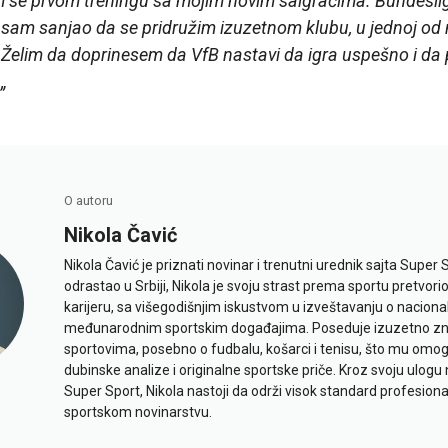
 se prvom treningu sa mojim novim saigračima. Bundesliga
sam sanjao da se pridružim izuzetnom klubu, u jednoj od naj
Želim da doprinesem da VfB nastavi da igra uspešno i d
„
O autoru
Nikola Čavić
Nikola Čavić je priznati novinar i trenutni urednik sajta Super 
odrastao u Srbiji, Nikola je svoju strast prema sportu pretvor
karijeru, sa višegodišnjim iskustvom u izveštavanju o naciona
međunarodnim sportskim događajima. Poseduje izuzetno znan
sportovima, posebno o fudbalu, košarci i tenisu, što mu omo
dubinske analize i originalne sportske priče. Kroz svoju ulogu 
Super Sport, Nikola nastoji da održi visok standard profesional
sportskom novinarstvu.