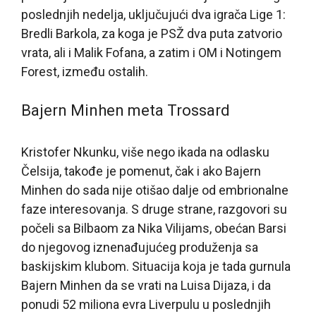
poslednjih nedelja, uključujući dva igrača Lige 1:
Bredli Barkola, za koga je PSŽ dva puta zatvorio
vrata, ali i Malik Fofana, a zatim i OM i Notingem
Forest, između ostalih.
Bajern Minhen meta Trossard
Kristofer Nkunku, više nego ikada na odlasku
Čelsija, takođe je pomenut, čak i ako Bajern
Minhen do sada nije otišao dalje od embrionalne
faze interesovanja. S druge strane, razgovori su
počeli sa Bilbaom za Nika Vilijams, obećan Barsi
do njegovog iznenađujućeg produženja sa
baskijskim klubom. Situacija koja je tada gurnula
Bajern Minhen da se vrati na Luisa Dijaza, i da
ponudi 52 miliona evra Liverpulu u poslednjih