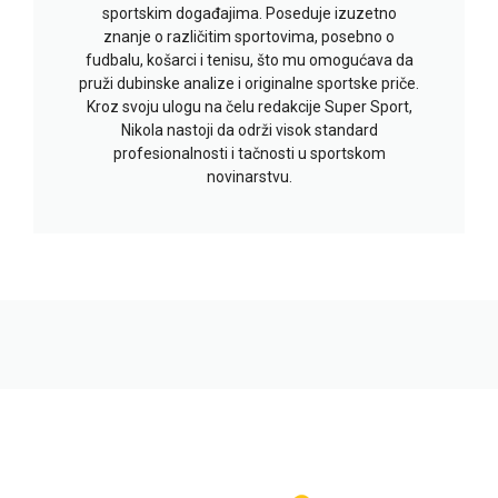
sportskim događajima. Poseduje izuzetno
znanje o različitim sportovima, posebno o
fudbalu, košarci i tenisu, što mu omogućava da
pruži dubinske analize i originalne sportske priče.
Kroz svoju ulogu na čelu redakcije Super Sport,
Nikola nastoji da održi visok standard
profesionalnosti i tačnosti u sportskom
novinarstvu.