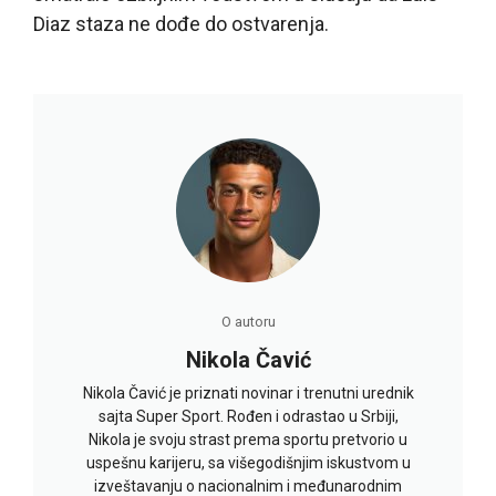
Diaz staza ne dođe do ostvarenja.
O autoru
Nikola Čavić
Nikola Čavić je priznati novinar i trenutni urednik
sajta Super Sport. Rođen i odrastao u Srbiji,
Nikola je svoju strast prema sportu pretvorio u
uspešnu karijeru, sa višegodišnjim iskustvom u
izveštavanju o nacionalnim i međunarodnim