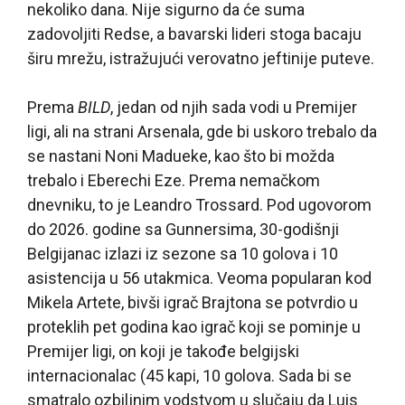
nekoliko dana. Nije sigurno da će suma
zadovoljiti Redse, a bavarski lideri stoga bacaju
širu mrežu, istražujući verovatno jeftinije puteve.
Prema
BILD
, jedan od njih sada vodi u Premijer
ligi, ali na strani Arsenala, gde bi uskoro trebalo da
se nastani Noni Madueke, kao što bi možda
trebalo i Eberechi Eze. Prema nemačkom
dnevniku, to je Leandro Trossard. Pod ugovorom
do 2026. godine sa Gunnersima, 30-godišnji
Belgijanac izlazi iz sezone sa 10 golova i 10
asistencija u 56 utakmica. Veoma popularan kod
Mikela Artete, bivši igrač Brajtona se potvrdio u
proteklih pet godina kao igrač koji se pominje u
Premijer ligi, on koji je takođe belgijski
internacionalac (45 kapi, 10 golova. Sada bi se
smatralo ozbiljnim vodstvom u slučaju da Luis