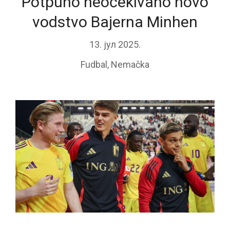
Potpuno neočekivano novo
vodstvo Bajerna Minhen
13. јул 2025.
Fudbal
,
Nemačka