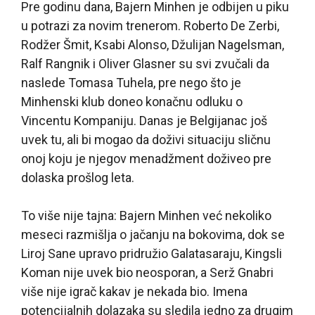
Pre godinu dana, Bajern Minhen je odbijen u piku
u potrazi za novim trenerom. Roberto De Zerbi,
Rodžer Šmit, Ksabi Alonso, Džulijan Nagelsman,
Ralf Rangnik i Oliver Glasner su svi zvučali da
naslede Tomasa Tuhela, pre nego što je
Minhenski klub doneo konačnu odluku o
Vincentu Kompaniju. Danas je Belgijanac još
uvek tu, ali bi mogao da doživi situaciju sličnu
onoj koju je njegov menadžment doživeo pre
dolaska prošlog leta.
To više nije tajna: Bajern Minhen već nekoliko
meseci razmišlja o jačanju na bokovima, dok se
Liroj Sane upravo pridružio Galatasaraju, Kingsli
Koman nije uvek bio neosporan, a Serž Gnabri
više nije igrač kakav je nekada bio. Imena
potencijalnih dolazaka su sledila jedno za drugim