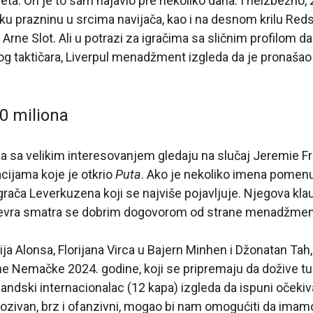
leta. On je to sam najavio pre nekoliko dana. I neizbežno, 
liku prazninu u srcima navijača, kao i na desnom krilu Red
 Arne Slot. Ali u potrazi za igračima sa sličnim profilom d
g taktičara, Liverpul menadžment izgleda da je pronašao
0 miliona
ada sa velikim interesovanjem gledaju na slučaj Jeremie
cijama koje je otkrio
Puta
. Ako je nekoliko imena pomen
 igrača Leverkuzena koji se najviše pojavljuje. Njegova kl
a evra smatra se dobrim dogovorom od strane menadžmen
a Alonsa, Florijana Virca u Bajern Minhen i Džonatan Tah, 
 Nemačke 2024. godine, koji se pripremaju da dožive turb
olandski internacionalac (12 kapa) izgleda da ispuni očeki
plozivan, brz i ofanzivni, mogao bi nam omogućiti da imam