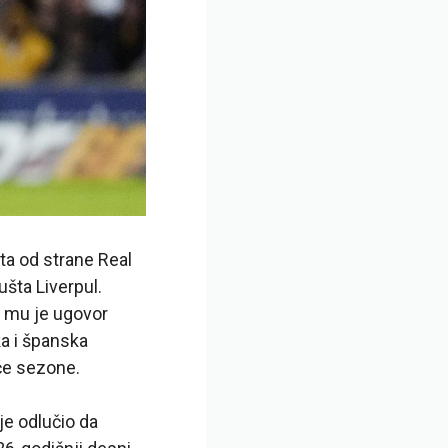
eta od strane Real
ušta Liverpul.
k mu je ugovor
ka i španska
eće sezone.
je odlučio da