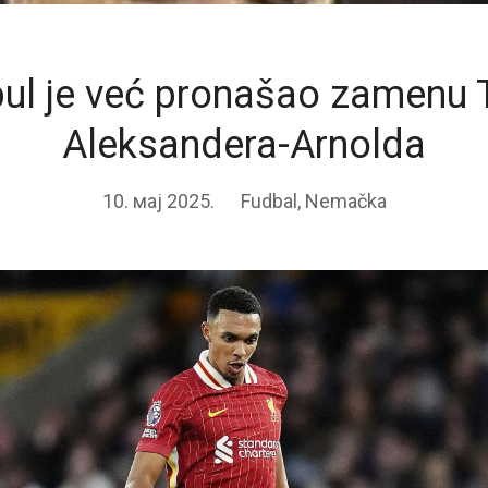
pul je već pronašao zamenu 
Aleksandera-Arnolda
10. мај 2025.
Fudbal
,
Nemačka