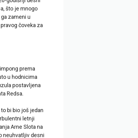
26-godišnji desni
sa, što je mnogo
a ga zameni u
 pravog čoveka za
 Frimpong prema
uto u hodnicima
auzula postavljena
ta Redsa.
to bi bio još jedan
ulentni letnji
vanja Arne Slota na
o neuhvatljiv desni