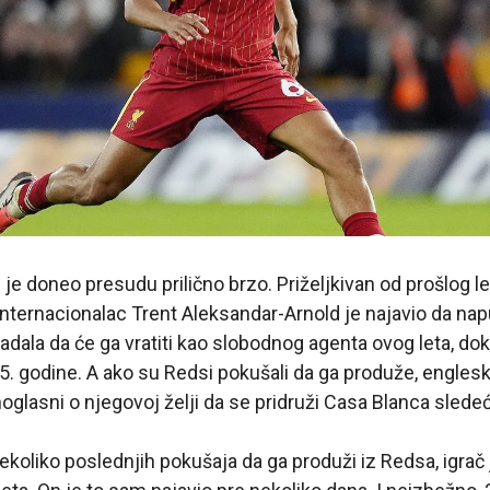
ji je doneo presudu prilično brzo. Priželjkivan od prošlog l
internacionalac Trent Aleksandar-Arnold je najavio da nap
adala da će ga vratiti kao slobodnog agenta ovog leta, do
5. godine. A ako su Redsi pokušali da ga produže, engles
noglasni o njegovoj želji da se pridruži Casa Blanca sled
koliko poslednjih pokušaja da ga produži iz Redsa, igrač 