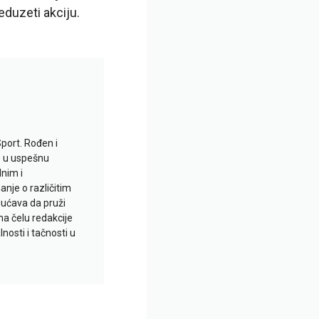
duzeti akciju.
Sport. Rođen i
io u uspešnu
lnim i
je o različitim
gućava da pruži
na čelu redakcije
nosti i tačnosti u