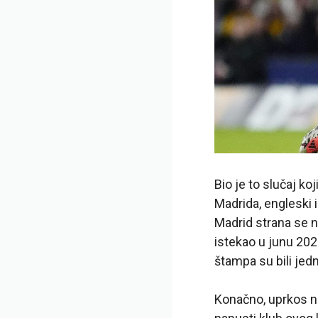
Bio je to slučaj ko
Madrida, engleski 
Madrid strana se n
istekao u junu 202
štampa su bili jed
Konačno, uprkos ne