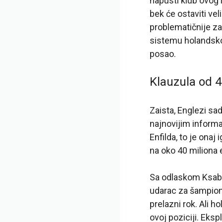
napusti klub ovog 
bek će ostaviti ve
problematičnije za
sistemu holandsko
posao.
Klauzula od 4
Zaista, Englezi s
najnovijim informa
Enfilda, to je onaj
na oko 40 milion
Sa odlaskom Ksabij
udarac za šampione
prelazni rok. Ali h
ovoj poziciji. Eks