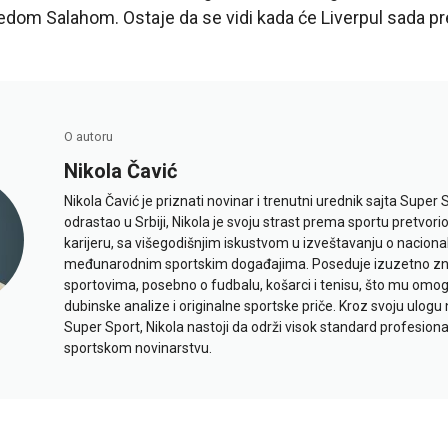
dom Salahom. Ostaje da se vidi kada će Liverpul sada pre
O autoru
Nikola Čavić
Nikola Čavić je priznati novinar i trenutni urednik sajta Super 
odrastao u Srbiji, Nikola je svoju strast prema sportu pretvor
karijeru, sa višegodišnjim iskustvom u izveštavanju o naciona
međunarodnim sportskim događajima. Poseduje izuzetno znan
sportovima, posebno o fudbalu, košarci i tenisu, što mu omo
dubinske analize i originalne sportske priče. Kroz svoju ulogu 
Super Sport, Nikola nastoji da održi visok standard profesional
sportskom novinarstvu.