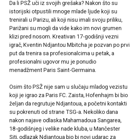
Da li PSŽ uči iz svojih grešaka? Nakon što su
istorijski otpustili mnoge mlade ljude koji su
trenirali u Parizu, ali koji nisu imali svoju priliku,
Parižani su mogli da vide kako im novi grumen
klizi pred nosom. Kreativan 17-godišnji vezni
igrač, Kventin Ndjantou Mbitcha je pozvan po prvi
put da trenira sa profesionalcima u petak, a
profesionalni ugovor mu je ponudio
menadžment Paris Saint-Germaina.
Osim što PSŽ nije sam u slučaju mladog vezistu
koji je igrao za Paris FC. Zaista, Hofenhajm bi bio
željan da regrutuje Ndjantoua, a početni kontakti
su pokrenuti od strane TSG-a. Nekoliko dana
nakon najave odlaska Mahamadoua Sangarea,
18-godišnjeg i velike nade kluba, u Mančester
Siti, odlazak Ndjantoua bio bi novi udarac za