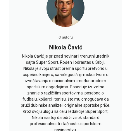
O autoru
Nikola Čavić
Nikola Čavić je priznati novinar i trenutni urednik
sajta Super Sport. Rođen i odrastao u Srbiji,
Nikola je svoju strast prema sportu pretvorio u
uspešnu karijeru, sa višegodišnjim iskustvom u
izveštavanju o nacionalnim i međunarodnim
sportskim događajima. Poseduje izuzetno
znanje o različitim sportovima, posebno o
fudbalu, košarci i tenisu, što mu omogućava da
pruži dubinske analize i originalne sportske priče.
Kroz svoju ulogu na čelu redakcije Super Sport,
Nikola nastoji da održi visok standard
profesionalnosti i tačnosti u sportskom
novinarstvu.