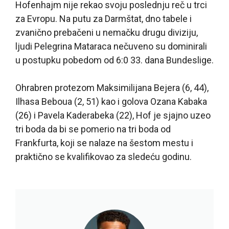
Hofenhajm nije rekao svoju poslednju reč u trci
za Evropu. Na putu za Darmštat, dno tabele i
zvanično prebačeni u nemačku drugu diviziju,
ljudi Pelegrina Mataraca nečuveno su dominirali
u postupku pobedom od 6:0 33. dana Bundeslige.
Ohrabren protezom Maksimilijana Bejera (6, 44),
Ilhasa Beboua (2, 51) kao i golova Ozana Kabaka
(26) i Pavela Kaderabeka (22), Hof je sjajno uzeo
tri boda da bi se pomerio na tri boda od
Frankfurta, koji se nalaze na šestom mestu i
praktično se kvalifikovao za sledeću godinu.