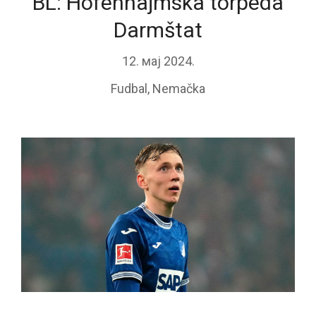
BL: Hofenhajmska torpeda
Darmštat
12. мај 2024.
Fudbal
,
Nemačka