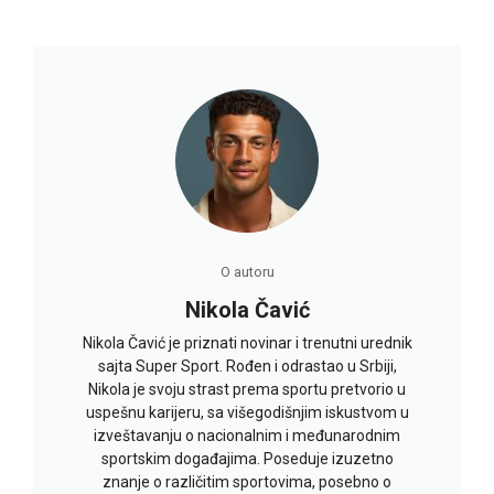
O autoru
Nikola Čavić
Nikola Čavić je priznati novinar i trenutni urednik
sajta Super Sport. Rođen i odrastao u Srbiji,
Nikola je svoju strast prema sportu pretvorio u
uspešnu karijeru, sa višegodišnjim iskustvom u
izveštavanju o nacionalnim i međunarodnim
sportskim događajima. Poseduje izuzetno
znanje o različitim sportovima, posebno o