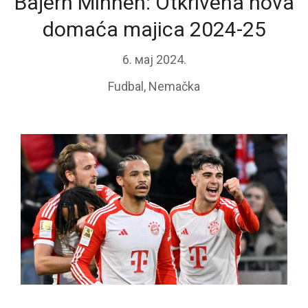
Bajern Minhen: Otkrivena nova
domaća majica 2024-25
6. мај 2024.
Fudbal
,
Nemačka