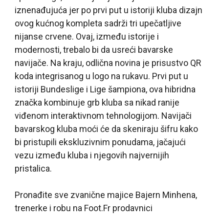
iznenađujuća jer po prvi put u istoriji kluba dizajn
ovog kućnog kompleta sadrži tri upečatljive
nijanse crvene. Ovaj, između istorije i
modernosti, trebalo bi da usreći bavarske
navijače. Na kraju, odlična novina je prisustvo QR
koda integrisanog u logo na rukavu. Prvi put u
istoriji Bundeslige i Lige šampiona, ova hibridna
značka kombinuje grb kluba sa nikad ranije
viđenom interaktivnom tehnologijom. Navijači
bavarskog kluba moći će da skeniraju šifru kako
bi pristupili ekskluzivnim ponudama, jačajući
vezu između kluba i njegovih najvernijih
pristalica.
Pronađite sve zvanične majice Bajern Minhena,
trenerke i robu na Foot.Fr prodavnici