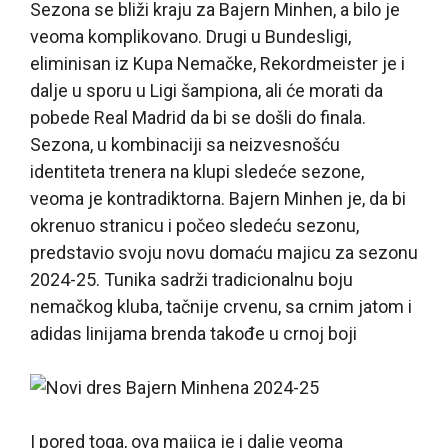
Sezona se bliži kraju za Bajern Minhen, a bilo je
veoma komplikovano. Drugi u Bundesligi,
eliminisan iz Kupa Nemačke, Rekordmeister je i
dalje u sporu u Ligi šampiona, ali će morati da
pobede Real Madrid da bi se došli do finala.
Sezona, u kombinaciji sa neizvesnošću
identiteta trenera na klupi sledeće sezone,
veoma je kontradiktorna. Bajern Minhen je, da bi
okrenuo stranicu i počeo sledeću sezonu,
predstavio svoju novu domaću majicu za sezonu
2024-25. Tunika sadrži tradicionalnu boju
nemačkog kluba, tačnije crvenu, sa crnim jatom i
adidas linijama brenda takođe u crnoj boji
I pored toga, ova majica je i dalje veoma