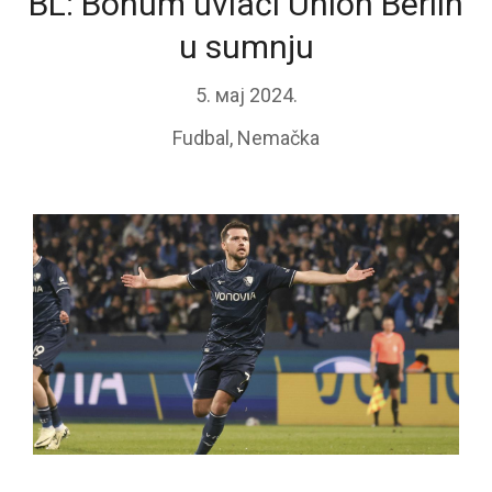
BL: Bohum uvlači Union Berlin
u sumnju
5. мај 2024.
Fudbal
,
Nemačka