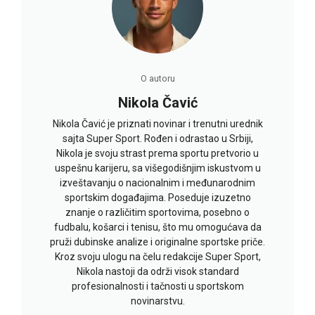
O autoru
Nikola Čavić
Nikola Čavić je priznati novinar i trenutni urednik
sajta Super Sport. Rođen i odrastao u Srbiji,
Nikola je svoju strast prema sportu pretvorio u
uspešnu karijeru, sa višegodišnjim iskustvom u
izveštavanju o nacionalnim i međunarodnim
sportskim događajima. Poseduje izuzetno
znanje o različitim sportovima, posebno o
fudbalu, košarci i tenisu, što mu omogućava da
pruži dubinske analize i originalne sportske priče.
Kroz svoju ulogu na čelu redakcije Super Sport,
Nikola nastoji da održi visok standard
profesionalnosti i tačnosti u sportskom
novinarstvu.