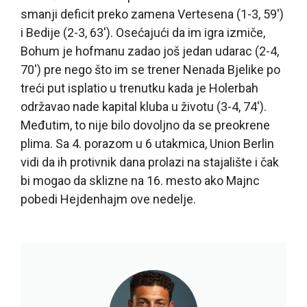
smanji deficit preko zamena Vertesena (1-3, 59′)
i Bedije (2-3, 63′). Osećajući da im igra izmiče,
Bohum je hofmanu zadao još jedan udarac (2-4,
70′) pre nego što im se trener Nenada Bjelike po
treći put isplatio u trenutku kada je Holerbah
održavao nade kapital kluba u životu (3-4, 74′).
Međutim, to nije bilo dovoljno da se preokrene
plima. Sa 4. porazom u 6 utakmica, Union Berlin
vidi da ih protivnik dana prolazi na stajalište i čak
bi mogao da sklizne na 16. mesto ako Majnc
pobedi Hejdenhajm ove nedelje.