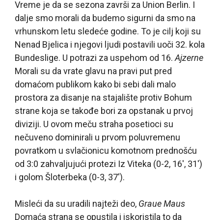
Vreme je da se sezona završi za Union Berlin. I
dalje smo morali da budemo sigurni da smo na
vrhunskom letu sledeće godine. To je cilj koji su
Nenad Bjelica i njegovi ljudi postavili uoči 32. kola
Bundeslige. U potrazi za uspehom od 16.
Ajzerne
Morali su da vrate glavu na pravi put pred
domaćom publikom kako bi sebi dali malo
prostora za disanje na stajalište protiv Bohum
strane koja se takođe bori za opstanak u prvoj
diviziji. U ovom meču straha posetioci su
nečuveno dominirali u prvom poluvremenu
povratkom u svlačionicu komotnom prednošću
od 3:0 zahvaljujući protezi Iz Viteka (0-2, 16′, 31′)
i golom Šloterbeka (0-3, 37′).
Misleći da su uradili najteži deo,
Graue Maus
Domaća strana se opustila i iskoristila to da