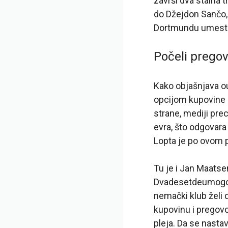
završi dva stalna t
do Džejdon Sančo, 
Dortmundu umesto 
Počeli pregov
Kako objašnjava ou
opcijom kupovine z
strane, mediji prec
evra, što odgovara
Lopta je po ovom p
Tu je i Jan Maatsen
Dvadesetdeumogodiš
nemački klub želi 
kupovinu i pregovo
pleja. Da se nastav