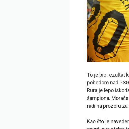
To je bio rezultat
pobedom nad PSG-om
Rura je lepo iskori
šampiona. Moraćem
radi na prozoru za
Kao što je naved