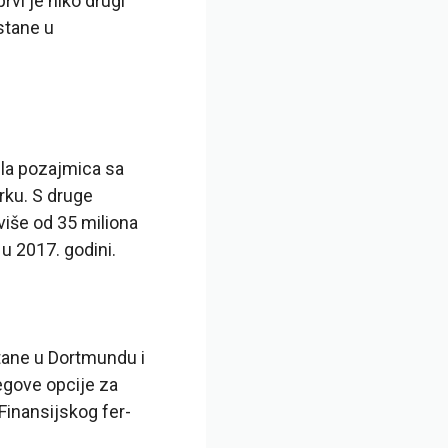
rvi je niko drugi
stane u
ila pozajmica sa
rku. S druge
 više od 35 miliona
u 2017. godini.
stane u Dortmundu i
egove opcije za
Finansijskog fer-