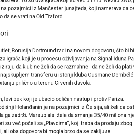
ransfera. To su dva igrača koji su već u timu. Nezadrživo, p
na pozajmici iz Mančester junajteda, koji namerava da o
da se vrati na Old Traford.
ori
tlet, Borusija Dortmund radi na novom dogovoru, što bi b
a igrača koji je u procesu oživljavanja na Signal Iduna Pa
iziraju da klub ne želi da se razmahne i da ne želi da plati
 najskupljem transferu u istoriji kluba Ousmane Dembélé 
itanju prilično u terenu Crvenih đavola.
, levi bek koji je ubacio odličan nastup i protiv Pariza.
nji Holanđanin je na pozajmici iz Čelsija, ali želi da o
da ga zadrži. Marsupialsi žele da smanje 35/40 miliona nj
ri su već počeli sa „Plavcima“, koji treba da prodaju zbog 
i, ali oba dogovora bi mogla brzo da se zakljuиe.