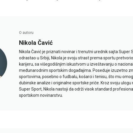
O autoru
Nikola Čavić
Nikola Čavić je priznati novinar i trenutni urednik sajta Super 
odrastao u Srbiji, Nikola je svoju strast prema sportu pretvor
karijeru, sa višegodišnjim iskustvom u izveštavanju o naciona
međunarodnim sportskim događajima. Poseduje izuzetno znan
sportovima, posebno o fudbalu, košarci i tenisu, što mu omo
dubinske analize i originalne sportske priče. Kroz svoju ulogu 
Super Sport, Nikola nastoji da održi visok standard profesional
sportskom novinarstvu.