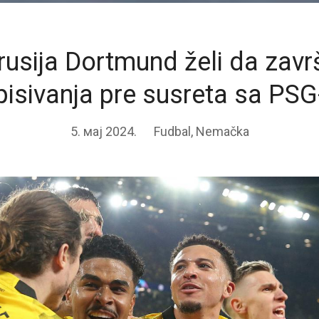
rusija Dortmund želi da završ
pisivanja pre susreta sa PS
5. мај 2024.
Fudbal
,
Nemačka