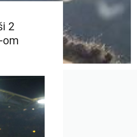
i 2
G-om