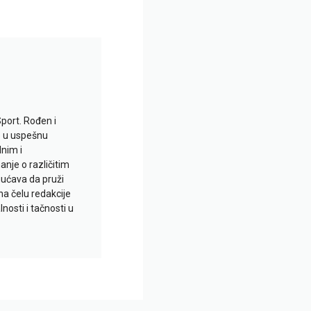
Sport. Rođen i
io u uspešnu
lnim i
je o različitim
gućava da pruži
na čelu redakcije
nosti i tačnosti u