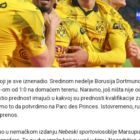
 koji je sve iznenadio. Sredinom nedelje Borusija Dortmun
 od 1:0 na domaćem terenu. Naravno, još ništa nije odlu
stio prednost imajući u kakvoj su prednosti kvalifikacije za
o to da potvrdimo na Parc des Princes. Istovremeno, r
 prenos.
eno u nemačkom izdanju
Nebeski sportovi
osoblje Marsupia