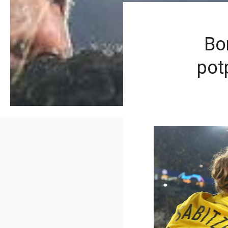
Bo
pot