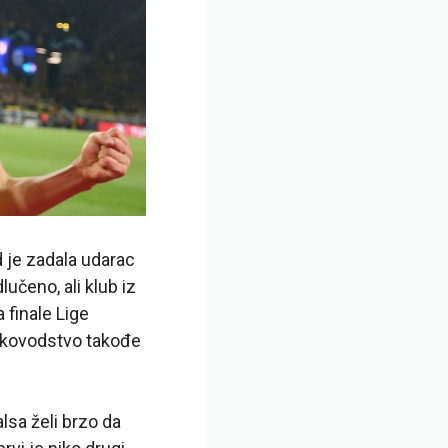
d je zadala udarac
čeno, ali klub iz
 finale Lige
ukovodstvo takođe
lsa želi brzo da